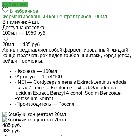
Добавлено
В избранное
Ферментированный концентрат грибов 100мл
В наличии: 4 шт.
Доступна фасовка:
100мл
— 1950 руб.
20мл
— 485 руб.
Актив представляет собой ферментированный жидкий
концентрат четырех видов грибов: шиитаки, кордицепса,
рейши, тремеллы.
•
Фасовка — 100мл
•
Артикул — 1174/100
•
INCI — Cordyceps sinensis Extract/Lentinus edods
Extract/Tremella Fuciformis Extract/Ganoderma
lucidum Extract, Benzyl Alcohol, Sodim Benzoate,
Potassium Sorbat
•
Производитель — Россия
485 руб.
485 руб.