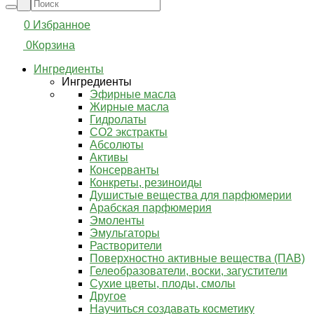
0
Избранное
0
Корзина
Ингредиенты
Ингредиенты
Эфирные масла
Жирные масла
Гидролаты
СО2 экстракты
Абсолюты
Активы
Консерванты
Конкреты, резиноиды
Душистые вещества для парфюмерии
Арабская парфюмерия
Эмоленты
Эмульгаторы
Растворители
Поверхностно активные вещества (ПАВ)
Гелеобразователи, воски, загустители
Сухие цветы, плоды, смолы
Другое
Научиться создавать косметику