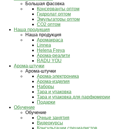
Большая фасовка
Консерванты оптом
Гидролат оптом
Эмульгаторы оптом
СО2 оптом
Наша продукция
Наша продукция
Аромакраса
Linnea
Helena Freya
Арома-реалити
RADU YOU
Арома-штучки
Арома-штучки
Арома-электроника
Арома-изделия
Наборы
Тара и упаковка
Тара и упаковка для парфюмерии
Подарки
Обучение
Обучение
Очные занятия
Видеокурсы
Консультации специалистов