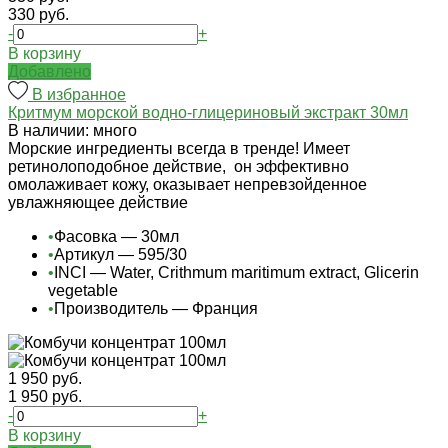
330 руб.
-
+
В корзину
Добавлено
В избранное
Критмум морской водно-глицериновый экстракт 30мл
В наличии: много
Морские ингредиенты всегда в тренде! Имеет
ретинолоподобное действие, он эффективно
омолаживает кожу, оказывает непревзойденное
увлажняющее действие
•
Фасовка — 30мл
•
Артикул — 595/30
•
INCI — Water, Crithmum maritimum extract, Glicerin
vegetable
•
Производитель — Франция
1 950 руб.
1 950 руб.
-
+
В корзину