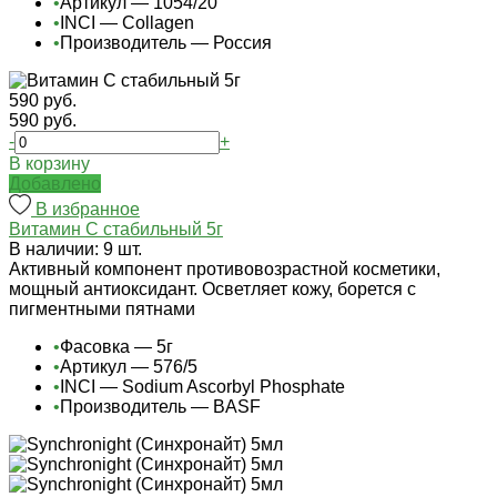
•
Артикул — 1054/20
•
INCI — Collagen
•
Производитель — Россия
590 руб.
590 руб.
-
+
В корзину
Добавлено
В избранное
Витамин С стабильный 5г
В наличии: 9 шт.
Активный компонент противовозрастной косметики,
мощный антиоксидант. Осветляет кожу, борется с
пигментными пятнами
•
Фасовка — 5г
•
Артикул — 576/5
•
INCI — Sodium Ascorbyl Phosphate
•
Производитель — BASF