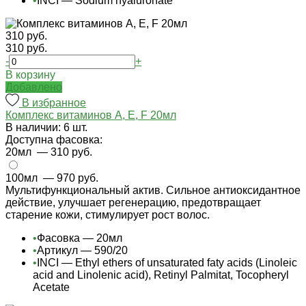
•
INCI — Sodium hyaluronate
310 руб.
310 руб.
-
+
В корзину
Добавлено
В избранное
Комплекс витаминов А, Е, F 20мл
В наличии: 6 шт.
Доступна фасовка:
20мл
— 310 руб.
100мл
— 970 руб.
Мультифункциональный актив. Сильное антиоксидантное
действие, улучшает регенерацию, предотвращает
старение кожи, стимулирует рост волос.
•
Фасовка — 20мл
•
Артикул — 590/20
•
INCI — Ethyl ethers of unsaturated faty acids (Linoleic
acid and Linolenic acid), Retinyl Palmitat, Tocopheryl
Acetate