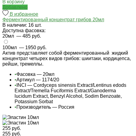
В корзину
Добавлено
В избранное
Ферментированный концентрат грибов 20мл
В наличии: 16 шт.
Доступна фасовка:
20мл
— 485 руб.
100мл
— 1950 руб.
Актив представляет собой ферментированный жидкий
концентрат четырех видов грибов: шиитаки, кордицепса,
рейши, тремеллы.
•
Фасовка — 20мл
•
Артикул — 1174/20
•
INCI — Cordyceps sinensis Extract/Lentinus edods
Extract/Tremella Fuciformis Extract/Ganoderma
lucidum Extract, Benzyl Alcohol, Sodim Benzoate,
Potassium Sorbat
•
Производитель — Россия
255 руб.
255 руб.