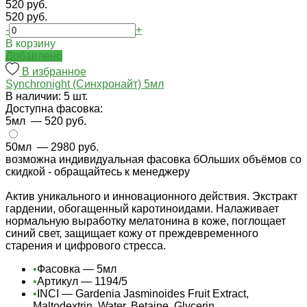
520 руб.
520 руб.
-
+
В корзину
Добавлено
В избранное
Synchronight (Синхронайт) 5мл
В наличии: 5 шт.
Доступна фасовка:
5мл
— 520 руб.
50мл
— 2980 руб.
возможна индивидуальная фасовка бОльших объёмов со
скидкой - обращайтесь к менеджеру
Актив уникального и инновационного действия. Экстракт
гардении, обогащенный каротиноидами. Налаживает
нормальную выработку мелатонина в коже, поглощает
синий свет, защищает кожу от преждевременного
старения и цифрового стресса.
•
Фасовка — 5мл
•
Артикул — 1194/5
•
INCI — Gardenia Jasminoides Fruit Extract,
Maltodextrin, Water, Betaine, Glycerin