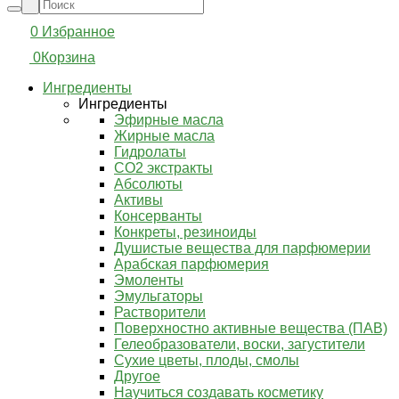
0
Избранное
0
Корзина
Ингредиенты
Ингредиенты
Эфирные масла
Жирные масла
Гидролаты
СО2 экстракты
Абсолюты
Активы
Консерванты
Конкреты, резиноиды
Душистые вещества для парфюмерии
Арабская парфюмерия
Эмоленты
Эмульгаторы
Растворители
Поверхностно активные вещества (ПАВ)
Гелеобразователи, воски, загустители
Сухие цветы, плоды, смолы
Другое
Научиться создавать косметику