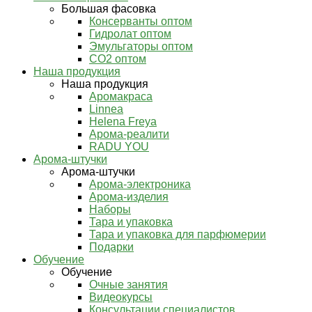
Большая фасовка
Консерванты оптом
Гидролат оптом
Эмульгаторы оптом
СО2 оптом
Наша продукция
Наша продукция
Аромакраса
Linnea
Helena Freya
Арома-реалити
RADU YOU
Арома-штучки
Арома-штучки
Арома-электроника
Арома-изделия
Наборы
Тара и упаковка
Тара и упаковка для парфюмерии
Подарки
Обучение
Обучение
Очные занятия
Видеокурсы
Консультации специалистов