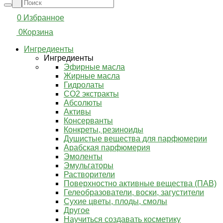
0
Избранное
0
Корзина
Ингредиенты
Ингредиенты
Эфирные масла
Жирные масла
Гидролаты
СО2 экстракты
Абсолюты
Активы
Консерванты
Конкреты, резиноиды
Душистые вещества для парфюмерии
Арабская парфюмерия
Эмоленты
Эмульгаторы
Растворители
Поверхностно активные вещества (ПАВ)
Гелеобразователи, воски, загустители
Сухие цветы, плоды, смолы
Другое
Научиться создавать косметику