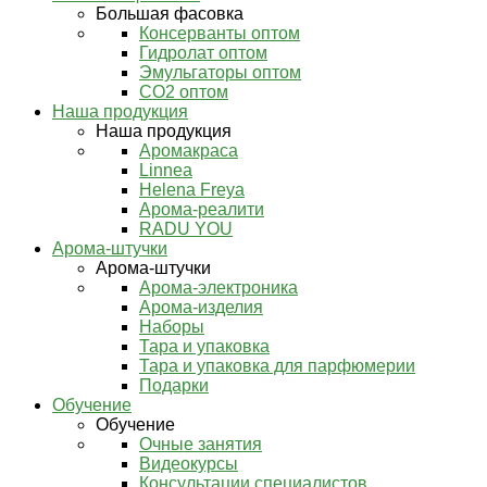
Большая фасовка
Консерванты оптом
Гидролат оптом
Эмульгаторы оптом
СО2 оптом
Наша продукция
Наша продукция
Аромакраса
Linnea
Helena Freya
Арома-реалити
RADU YOU
Арома-штучки
Арома-штучки
Арома-электроника
Арома-изделия
Наборы
Тара и упаковка
Тара и упаковка для парфюмерии
Подарки
Обучение
Обучение
Очные занятия
Видеокурсы
Консультации специалистов