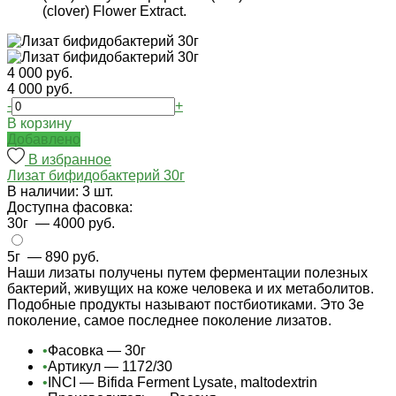
(clover) Flower Extract.
4 000 руб.
4 000 руб.
-
+
В корзину
Добавлено
В избранное
Лизат бифидобактерий 30г
В наличии: 3 шт.
Доступна фасовка:
30г
— 4000 руб.
5г
— 890 руб.
Наши лизаты получены путем ферментации полезных
бактерий, живущих на коже человека и их метаболитов.
Подобные продукты называют постбиотиками. Это 3е
поколение, самое последнее поколение лизатов.
•
Фасовка — 30г
•
Артикул — 1172/30
•
INCI — Bifida Ferment Lysate, maltodextrin