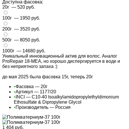
Доступна фасовка:
20г
— 520 руб.
100г
— 1950 руб.
200г
— 3520 руб.
500г
— 8050 руб.
1000г
— 14680 руб.
Уникальный инновационный актив для волос. Аналог
ProRepair 18-MEA, но хорошо диспергируется в воде и
без неприятного запаха :)
до мая 2025 была фасовка 15г, теперь 20г
•
Фасовка — 20г
•
Артикул — 1177/20
•
INCI — C10-40 Isoalkylamidopropylethyldimonium
Ethosulfate & Dipropylene Glycol
•
Производитель — Россия
1 404 руб.