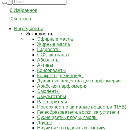
0
Избранное
0
Корзина
Ингредиенты
Ингредиенты
Эфирные масла
Жирные масла
Гидролаты
СО2 экстракты
Абсолюты
Активы
Консерванты
Конкреты, резиноиды
Душистые вещества для парфюмерии
Арабская парфюмерия
Эмоленты
Эмульгаторы
Растворители
Поверхностно активные вещества (ПАВ)
Гелеобразователи, воски, загустители
Сухие цветы, плоды, смолы
Другое
Научиться создавать косметику