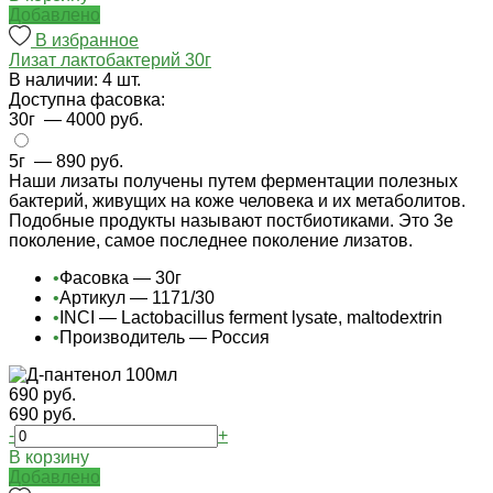
Добавлено
В избранное
Лизат лактобактерий 30г
В наличии: 4 шт.
Доступна фасовка:
30г
— 4000 руб.
5г
— 890 руб.
Наши лизаты получены путем ферментации полезных
бактерий, живущих на коже человека и их метаболитов.
Подобные продукты называют постбиотиками. Это 3е
поколение, самое последнее поколение лизатов.
•
Фасовка — 30г
•
Артикул — 1171/30
•
INCI — Lactobacillus ferment lysate, maltodextrin
•
Производитель — Россия
690 руб.
690 руб.
-
+
В корзину
Добавлено