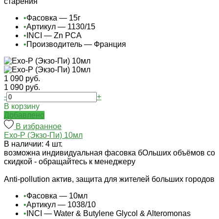
старения
•
Фасовка — 15г
•
Артикул — 1130/15
•
INCI — Zn PCA
•
Производитель — Франция
1 090 руб.
1 090 руб.
-
+
В корзину
Добавлено
В избранное
Exo-P (Экзо-Пи) 10мл
В наличии: 4 шт.
возможна индивидуальная фасовка бОльших объёмов со
скидкой - обращайтесь к менеджеру
Anti-pollution актив, защита для жителей больших городов
•
Фасовка — 10мл
•
Артикул — 1038/10
•
INCI — Water & Butylene Glycol & Alteromonas