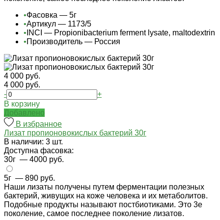
•
Фасовка — 5г
•
Артикул — 1173/5
•
INCI — Propionibacterium ferment lysate, maltodextrin
•
Производитель — Россия
4 000 руб.
4 000 руб.
-
+
В корзину
Добавлено
В избранное
Лизат пропионовокислых бактерий 30г
В наличии: 3 шт.
Доступна фасовка:
30г
— 4000 руб.
5г
— 890 руб.
Наши лизаты получены путем ферментации полезных
бактерий, живущих на коже человека и их метаболитов.
Подобные продукты называют постбиотиками. Это 3е
поколение, самое последнее поколение лизатов.