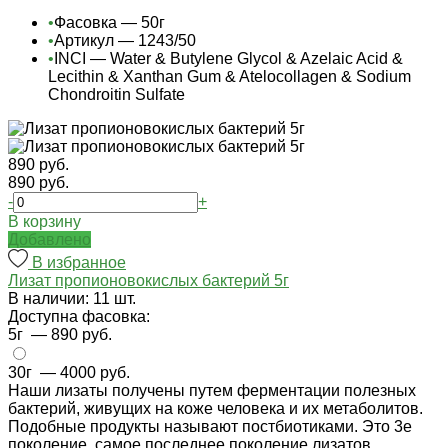
•
Фасовка — 50г
•
Артикул — 1243/50
•
INCI — Water & Butylene Glycol & Azelaic Acid &
Lecithin & Xanthan Gum & Atelocollagen & Sodium
Chondroitin Sulfate
890 руб.
890 руб.
-
+
В корзину
Добавлено
В избранное
Лизат пропионовокислых бактерий 5г
В наличии: 11 шт.
Доступна фасовка:
5г
— 890 руб.
30г
— 4000 руб.
Наши лизаты получены путем ферментации полезных
бактерий, живущих на коже человека и их метаболитов.
Подобные продукты называют постбиотиками. Это 3е
поколение, самое последнее поколение лизатов.