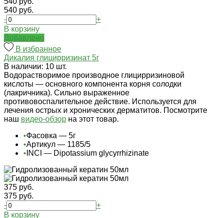
540 руб.
540 руб.
-
+
В корзину
Добавлено
В избранное
Дикалия глицирризинат 5г
В наличии: 10 шт.
Водорастворимое производное глицирризиновой
кислоты — основного компонента корня солодки
(лакричника). Сильно выраженное
противовоспалительное действие. Используется для
лечения острых и хронических дерматитов. Посмотрите
наш
видео-обзор
на этот товар.
•
Фасовка — 5г
•
Артикул — 1185/5
•
INCI — Dipotassium glycyrrhizinate
375 руб.
375 руб.
-
+
В корзину