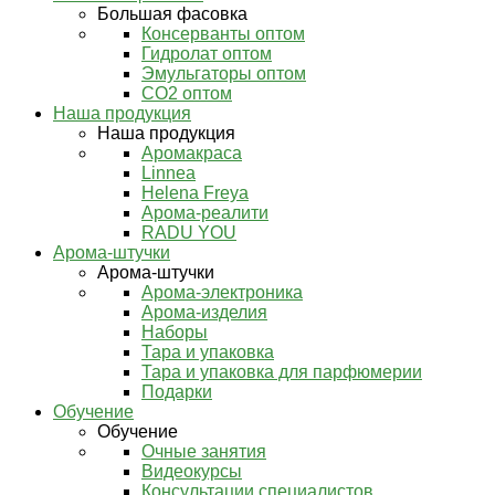
Большая фасовка
Консерванты оптом
Гидролат оптом
Эмульгаторы оптом
СО2 оптом
Наша продукция
Наша продукция
Аромакраса
Linnea
Helena Freya
Арома-реалити
RADU YOU
Арома-штучки
Арома-штучки
Арома-электроника
Арома-изделия
Наборы
Тара и упаковка
Тара и упаковка для парфюмерии
Подарки
Обучение
Обучение
Очные занятия
Видеокурсы
Консультации специалистов