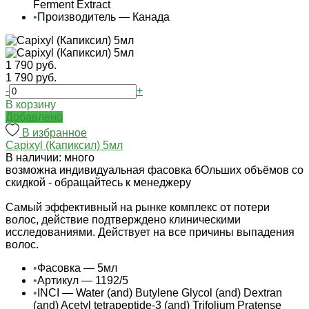
Ferment Extract
•
Производитель — Канада
1 790 руб.
1 790 руб.
-
+
В корзину
Добавлено
В избранное
Capixyl (Капиксил) 5мл
В наличии: много
возможна индивидуальная фасовка бОльших объёмов со
скидкой - обращайтесь к менеджеру
Самый эффективный на рынке комплекс от потери
волос, действие подтверждено клиническими
исследованиями. Действует на все причины выпадения
волос.
•
Фасовка — 5мл
•
Артикул — 1192/5
•
INCI — Water (and) Butylene Glycol (and) Dextran
(and) Acetyl tetrapeptide-3 (and) Trifolium Pratense