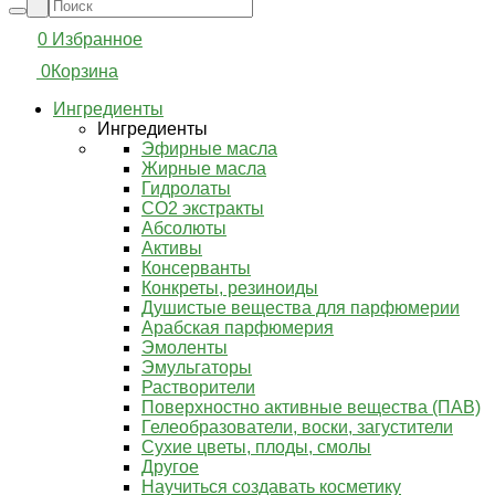
0
Избранное
0
Корзина
Ингредиенты
Ингредиенты
Эфирные масла
Жирные масла
Гидролаты
СО2 экстракты
Абсолюты
Активы
Консерванты
Конкреты, резиноиды
Душистые вещества для парфюмерии
Арабская парфюмерия
Эмоленты
Эмульгаторы
Растворители
Поверхностно активные вещества (ПАВ)
Гелеобразователи, воски, загустители
Сухие цветы, плоды, смолы
Другое
Научиться создавать косметику