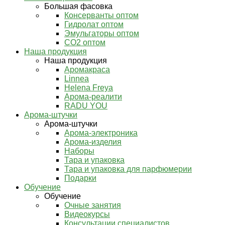
Большая фасовка
Консерванты оптом
Гидролат оптом
Эмульгаторы оптом
СО2 оптом
Наша продукция
Наша продукция
Аромакраса
Linnea
Helena Freya
Арома-реалити
RADU YOU
Арома-штучки
Арома-штучки
Арома-электроника
Арома-изделия
Наборы
Тара и упаковка
Тара и упаковка для парфюмерии
Подарки
Обучение
Обучение
Очные занятия
Видеокурсы
Консультации специалистов