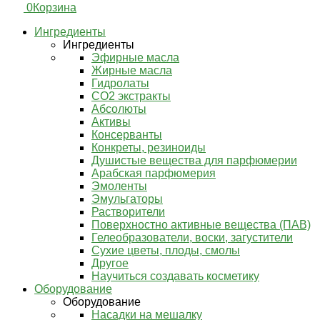
0
Корзина
Ингредиенты
Ингредиенты
Эфирные масла
Жирные масла
Гидролаты
СО2 экстракты
Абсолюты
Активы
Консерванты
Конкреты, резиноиды
Душистые вещества для парфюмерии
Арабская парфюмерия
Эмоленты
Эмульгаторы
Растворители
Поверхностно активные вещества (ПАВ)
Гелеобразователи, воски, загустители
Сухие цветы, плоды, смолы
Другое
Научиться создавать косметику
Оборудование
Оборудование
Насадки на мешалку