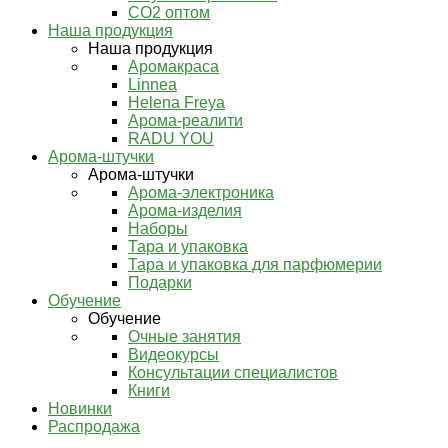
СО2 оптом
Наша продукция
Наша продукция
Аромакраса
Linnea
Helena Freya
Арома-реалити
RADU YOU
Арома-штучки
Арома-штучки
Арома-электроника
Арома-изделия
Наборы
Тара и упаковка
Тара и упаковка для парфюмерии
Подарки
Обучение
Обучение
Очные занятия
Видеокурсы
Консультации специалистов
Книги
Новинки
Распродажа