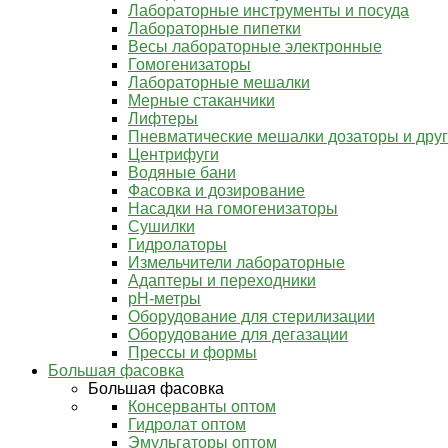
Лабораторные инструменты и посуда
Лабораторные пипетки
Весы лабораторные электронные
Гомогенизаторы
Лабораторные мешалки
Мерные стаканчики
Лифтеры
Пневматические мешалки дозаторы и дру
Центрифуги
Водяные бани
Фасовка и дозирование
Насадки на гомогенизаторы
Сушилки
Гидролаторы
Измельчители лабораторные
Адаптеры и переходники
pH-метры
Оборудование для стерилизации
Оборудование для дегазации
Прессы и формы
Большая фасовка
Большая фасовка
Консерванты оптом
Гидролат оптом
Эмульгаторы оптом