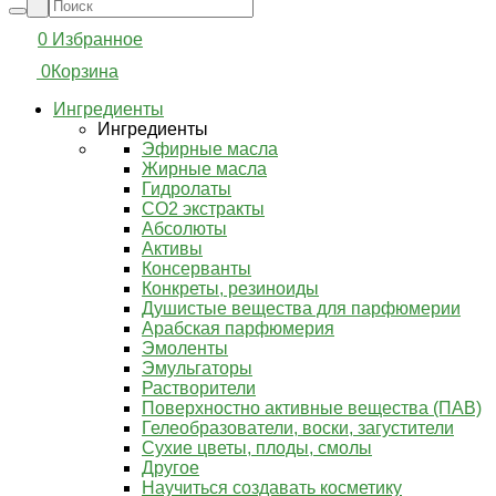
0
Избранное
0
Корзина
Ингредиенты
Ингредиенты
Эфирные масла
Жирные масла
Гидролаты
СО2 экстракты
Абсолюты
Активы
Консерванты
Конкреты, резиноиды
Душистые вещества для парфюмерии
Арабская парфюмерия
Эмоленты
Эмульгаторы
Растворители
Поверхностно активные вещества (ПАВ)
Гелеобразователи, воски, загустители
Сухие цветы, плоды, смолы
Другое
Научиться создавать косметику