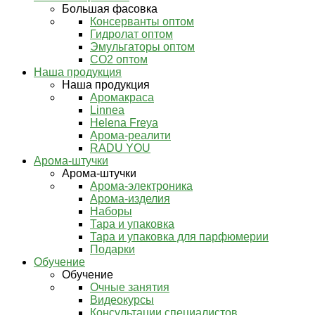
Большая фасовка
Консерванты оптом
Гидролат оптом
Эмульгаторы оптом
СО2 оптом
Наша продукция
Наша продукция
Аромакраса
Linnea
Helena Freya
Арома-реалити
RADU YOU
Арома-штучки
Арома-штучки
Арома-электроника
Арома-изделия
Наборы
Тара и упаковка
Тара и упаковка для парфюмерии
Подарки
Обучение
Обучение
Очные занятия
Видеокурсы
Консультации специалистов