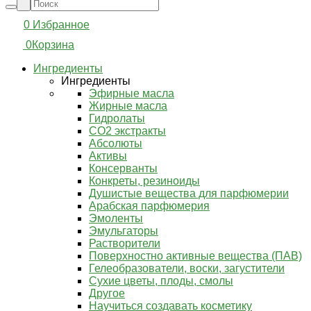
0
Избранное
0
Корзина
Ингредиенты
Ингредиенты
Эфирные масла
Жирные масла
Гидролаты
СО2 экстракты
Абсолюты
Активы
Консерванты
Конкреты, резиноиды
Душистые вещества для парфюмерии
Арабская парфюмерия
Эмоленты
Эмульгаторы
Растворители
Поверхностно активные вещества (ПАВ)
Гелеобразователи, воски, загустители
Сухие цветы, плоды, смолы
Другое
Научиться создавать косметику