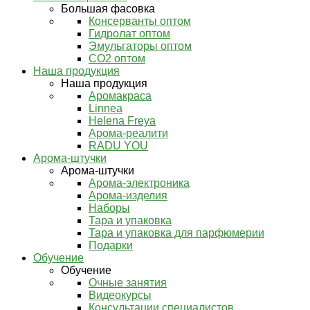
Большая фасовка
Консерванты оптом
Гидролат оптом
Эмульгаторы оптом
СО2 оптом
Наша продукция
Наша продукция
Аромакраса
Linnea
Helena Freya
Арома-реалити
RADU YOU
Арома-штучки
Арома-штучки
Арома-электроника
Арома-изделия
Наборы
Тара и упаковка
Тара и упаковка для парфюмерии
Подарки
Обучение
Обучение
Очные занятия
Видеокурсы
Консультации специалистов