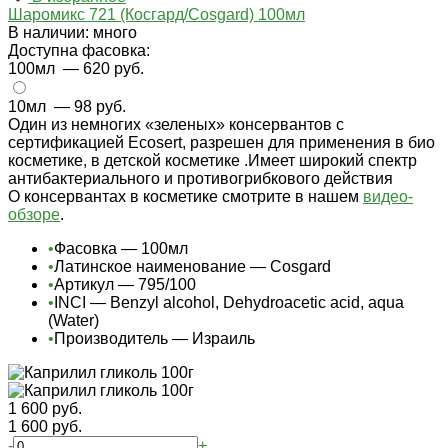
Шаромикс 721 (Косгард/Cosgard) 100мл
В наличии: много
Доступна фасовка:
100мл
— 620 руб.
10мл
— 98 руб.
Один из немногих «зеленых» консервантов с
сертификацией Ecosert, разрешен для применения в био
косметике, в детской косметике .Имеет широкий спектр
антибактериального и противогрибкового действия
О консервантах в косметике смотрите в нашем
видео-
обзоре
.
•
Фасовка — 100мл
•
Латинское наименование — Cosgard
•
Артикул — 795/100
•
INCI — Benzyl alcohol, Dehydroacetic acid, aqua
(Water)
•
Производитель — Израиль
1 600 руб.
1 600 руб.
-
+