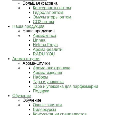
Большая фасовка
Консерванты оптом
Гидролат оптом
Эмульгаторы оптом
СО2 оптом
Наша продукция
Наша продукция
Аромакраса
Linnea
Helena Freya
Арома-реалити
RADU YOU
Арома-штучки
Арома-штучки
Арома-электроника
Арома-изделия
Наборы
Тара и упаковка
Тара и упаковка для парфюмерии
Подарки
Обучение
Обучение
Очные занятия
Видеокурсы
Консультации специалистов