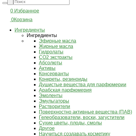
0
Избранное
0
Корзина
Ингредиенты
Ингредиенты
Эфирные масла
Жирные масла
Гидролаты
СО2 экстракты
Абсолюты
Активы
Консерванты
Конкреты, резиноиды
Душистые вещества для парфюмерии
Арабская парфюмерия
Эмоленты
Эмульгаторы
Растворители
Поверхностно активные вещества (ПАВ)
Гелеобразователи, воски, загустители
Сухие цветы, плоды, смолы
Другое
Научиться создавать косметику