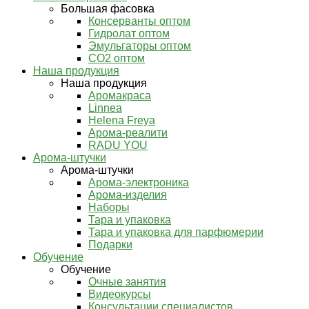
Большая фасовка
Консерванты оптом
Гидролат оптом
Эмульгаторы оптом
СО2 оптом
Наша продукция
Наша продукция
Аромакраса
Linnea
Helena Freya
Арома-реалити
RADU YOU
Арома-штучки
Арома-штучки
Арома-электроника
Арома-изделия
Наборы
Тара и упаковка
Тара и упаковка для парфюмерии
Подарки
Обучение
Обучение
Очные занятия
Видеокурсы
Консультации специалистов