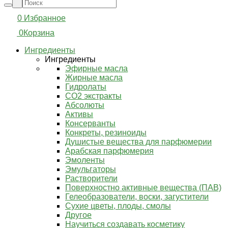
0
Избранное
0
Корзина
Ингредиенты
Ингредиенты
Эфирные масла
Жирные масла
Гидролаты
СО2 экстракты
Абсолюты
Активы
Консерванты
Конкреты, резиноиды
Душистые вещества для парфюмерии
Арабская парфюмерия
Эмоленты
Эмульгаторы
Растворители
Поверхностно активные вещества (ПАВ)
Гелеобразователи, воски, загустители
Сухие цветы, плоды, смолы
Другое
Научиться создавать косметику