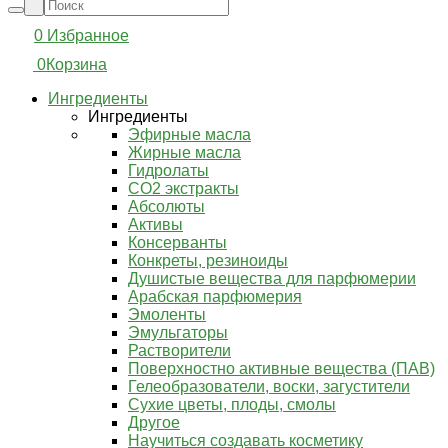
0
Избранное
0
Корзина
Ингредиенты
Ингредиенты
Эфирные масла
Жирные масла
Гидролаты
СО2 экстракты
Абсолюты
Активы
Консерванты
Конкреты, резиноиды
Душистые вещества для парфюмерии
Арабская парфюмерия
Эмоленты
Эмульгаторы
Растворители
Поверхностно активные вещества (ПАВ)
Гелеобразователи, воски, загустители
Сухие цветы, плоды, смолы
Другое
Научиться создавать косметику