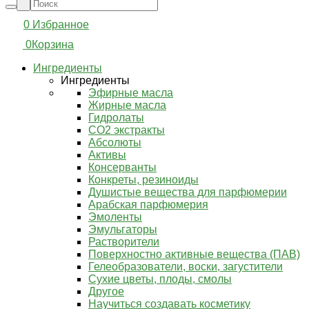
0
Избранное
0
Корзина
Ингредиенты
Ингредиенты
Эфирные масла
Жирные масла
Гидролаты
СО2 экстракты
Абсолюты
Активы
Консерванты
Конкреты, резиноиды
Душистые вещества для парфюмерии
Арабская парфюмерия
Эмоленты
Эмульгаторы
Растворители
Поверхностно активные вещества (ПАВ)
Гелеобразователи, воски, загустители
Сухие цветы, плоды, смолы
Другое
Научиться создавать косметику