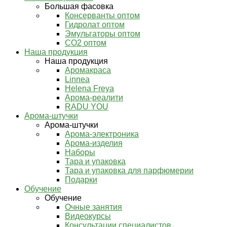
Большая фасовка
Консерванты оптом
Гидролат оптом
Эмульгаторы оптом
СО2 оптом
Наша продукция
Наша продукция
Аромакраса
Linnea
Helena Freya
Арома-реалити
RADU YOU
Арома-штучки
Арома-штучки
Арома-электроника
Арома-изделия
Наборы
Тара и упаковка
Тара и упаковка для парфюмерии
Подарки
Обучение
Обучение
Очные занятия
Видеокурсы
Консультации специалистов