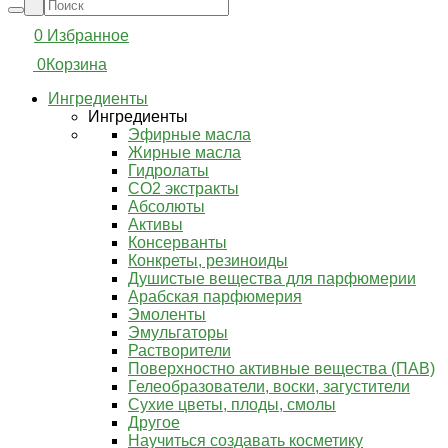
0
Избранное
0
Корзина
Ингредиенты
Ингредиенты
Эфирные масла
Жирные масла
Гидролаты
СО2 экстракты
Абсолюты
Активы
Консерванты
Конкреты, резиноиды
Душистые вещества для парфюмерии
Арабская парфюмерия
Эмоленты
Эмульгаторы
Растворители
Поверхностно активные вещества (ПАВ)
Гелеобразователи, воски, загустители
Сухие цветы, плоды, смолы
Другое
Научиться создавать косметику