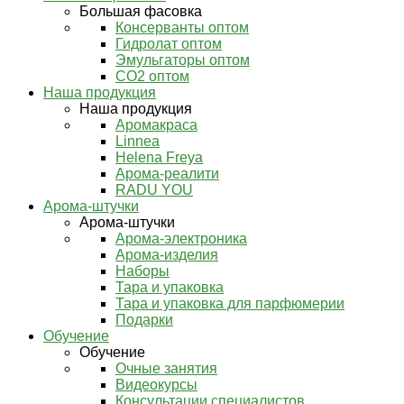
Большая фасовка
Консерванты оптом
Гидролат оптом
Эмульгаторы оптом
СО2 оптом
Наша продукция
Наша продукция
Аромакраса
Linnea
Helena Freya
Арома-реалити
RADU YOU
Арома-штучки
Арома-штучки
Арома-электроника
Арома-изделия
Наборы
Тара и упаковка
Тара и упаковка для парфюмерии
Подарки
Обучение
Обучение
Очные занятия
Видеокурсы
Консультации специалистов