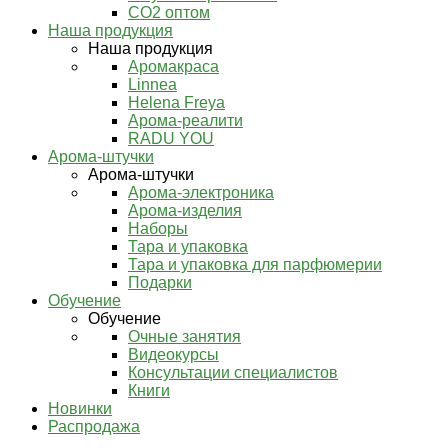
СО2 оптом
Наша продукция
Наша продукция
Аромакраса
Linnea
Helena Freya
Арома-реалити
RADU YOU
Арома-штучки
Арома-штучки
Арома-электроника
Арома-изделия
Наборы
Тара и упаковка
Тара и упаковка для парфюмерии
Подарки
Обучение
Обучение
Очные занятия
Видеокурсы
Консультации специалистов
Книги
Новинки
Распродажа