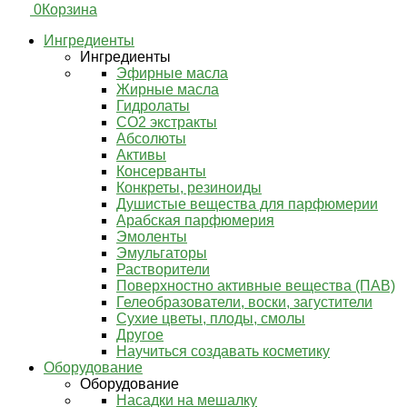
0
Корзина
Ингредиенты
Ингредиенты
Эфирные масла
Жирные масла
Гидролаты
СО2 экстракты
Абсолюты
Активы
Консерванты
Конкреты, резиноиды
Душистые вещества для парфюмерии
Арабская парфюмерия
Эмоленты
Эмульгаторы
Растворители
Поверхностно активные вещества (ПАВ)
Гелеобразователи, воски, загустители
Сухие цветы, плоды, смолы
Другое
Научиться создавать косметику
Оборудование
Оборудование
Насадки на мешалку