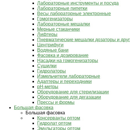
Лабораторные инструменты и посуда
Лабораторные пипетки
Весы лабораторные электронные
Гомогенизаторы
Лабораторные мешалки
Мерные стаканчики
Лифтеры
Пневматические мешалки дозаторы и дру
Центрифуги
Водяные бани
Фасовка и дозирование
Насадки на гомогенизаторы
Сушилки
Гидролаторы
Измельчители лабораторные
Адаптеры и переходники
pH-метры
Оборудование для стерилизации
Оборудование для дегазации
Прессы и формы
Большая фасовка
Большая фасовка
Консерванты оптом
Гидролат оптом
Эмульгаторы оптом