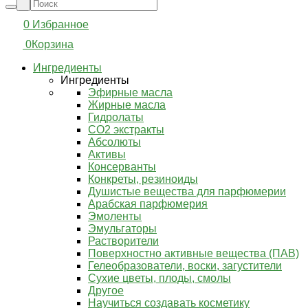
0
Избранное
0
Корзина
Ингредиенты
Ингредиенты
Эфирные масла
Жирные масла
Гидролаты
СО2 экстракты
Абсолюты
Активы
Консерванты
Конкреты, резиноиды
Душистые вещества для парфюмерии
Арабская парфюмерия
Эмоленты
Эмульгаторы
Растворители
Поверхностно активные вещества (ПАВ)
Гелеобразователи, воски, загустители
Сухие цветы, плоды, смолы
Другое
Научиться создавать косметику