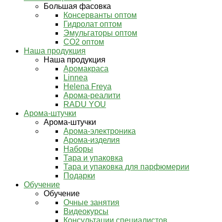
Большая фасовка
Консерванты оптом
Гидролат оптом
Эмульгаторы оптом
СО2 оптом
Наша продукция
Наша продукция
Аромакраса
Linnea
Helena Freya
Арома-реалити
RADU YOU
Арома-штучки
Арома-штучки
Арома-электроника
Арома-изделия
Наборы
Тара и упаковка
Тара и упаковка для парфюмерии
Подарки
Обучение
Обучение
Очные занятия
Видеокурсы
Консультации специалистов