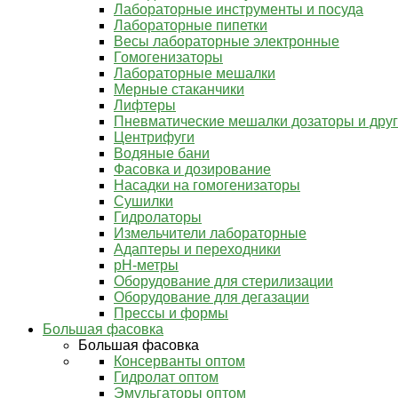
Лабораторные инструменты и посуда
Лабораторные пипетки
Весы лабораторные электронные
Гомогенизаторы
Лабораторные мешалки
Мерные стаканчики
Лифтеры
Пневматические мешалки дозаторы и дру
Центрифуги
Водяные бани
Фасовка и дозирование
Насадки на гомогенизаторы
Сушилки
Гидролаторы
Измельчители лабораторные
Адаптеры и переходники
pH-метры
Оборудование для стерилизации
Оборудование для дегазации
Прессы и формы
Большая фасовка
Большая фасовка
Консерванты оптом
Гидролат оптом
Эмульгаторы оптом