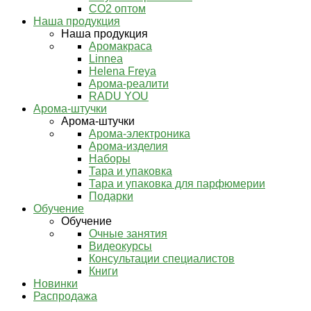
СО2 оптом
Наша продукция
Наша продукция
Аромакраса
Linnea
Helena Freya
Арома-реалити
RADU YOU
Арома-штучки
Арома-штучки
Арома-электроника
Арома-изделия
Наборы
Тара и упаковка
Тара и упаковка для парфюмерии
Подарки
Обучение
Обучение
Очные занятия
Видеокурсы
Консультации специалистов
Книги
Новинки
Распродажа