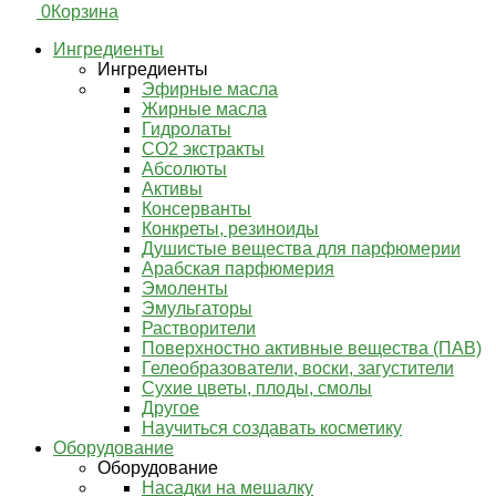
0
Корзина
Ингредиенты
Ингредиенты
Эфирные масла
Жирные масла
Гидролаты
СО2 экстракты
Абсолюты
Активы
Консерванты
Конкреты, резиноиды
Душистые вещества для парфюмерии
Арабская парфюмерия
Эмоленты
Эмульгаторы
Растворители
Поверхностно активные вещества (ПАВ)
Гелеобразователи, воски, загустители
Сухие цветы, плоды, смолы
Другое
Научиться создавать косметику
Оборудование
Оборудование
Насадки на мешалку