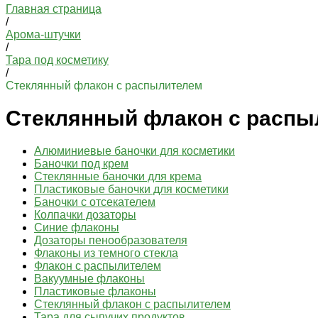
Главная страница
/
Арома-штучки
/
Тара под косметику
/
Стеклянный флакон с распылителем
Стеклянный флакон с распы
Алюминиевые баночки для косметики
Баночки под крем
Стеклянные баночки для крема
Пластиковые баночки для косметики
Баночки с отсекателем
Колпачки дозаторы
Синие флаконы
Дозаторы пенообразователя
Флаконы из темного стекла
Флакон с распылителем
Вакуумные флаконы
Пластиковые флаконы
Стеклянный флакон с распылителем
Тара для сыпучих продуктов