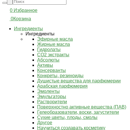
0
Избранное
0
Корзина
Ингредиенты
Ингредиенты
Эфирные масла
Жирные масла
Гидролаты
СО2 экстракты
Абсолюты
Активы
Консерванты
Конкреты, резиноиды
Душистые вещества для парфюмерии
Арабская парфюмерия
Эмоленты
Эмульгаторы
Растворители
Поверхностно активные вещества (ПАВ)
Гелеобразователи, воски, загустители
Сухие цветы, плоды, смолы
Другое
Научиться создавать косметику