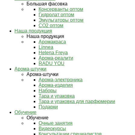
Большая фасовка
Консерванты оптом
Гидролат оптом
Эмульгаторы оптом
СО2 оптом
Наша продукция
Наша продукция
Аромакраса
Linnea
Helena Freya
Арома-реалити
RADU YOU
Арома-штучки
Арома-штучки
Арома-электроника
Арома-изделия
Наборы
Тара и упаковка
Тара и упаковка для парфюмерии
Подарки
Обучение
Обучение
Очные занятия
Видеокурсы
Консультации специалистов