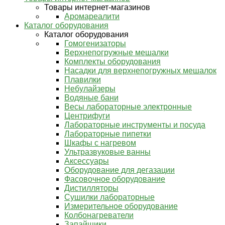
Товары интернет-магазинов
Аромареалити
Каталог оборудования
Каталог оборудования
Гомогенизаторы
Верхнепогружные мешалки
Комплекты оборудования
Насадки для верхнепогружных мешалок
Плавилки
Небулайзеры
Водяные бани
Весы лабораторные электронные
Центрифуги
Лабораторные инструменты и посуда
Лабораторные пипетки
Шкафы с нагревом
Ультразвуковые ванны
Аксессуары
Оборудование для дегазации
Фасовочное оборудование
Дистилляторы
Сушилки лабораторные
Измерительное оборудование
Колбонагреватели
Запайщики