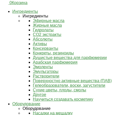
0
Корзина
Ингредиенты
Ингредиенты
Эфирные масла
Жирные масла
Гидролаты
СО2 экстракты
Абсолюты
Активы
Консерванты
Конкреты, резиноиды
Душистые вещества для парфюмерии
Арабская парфюмерия
Эмоленты
Эмульгаторы
Растворители
Поверхностно активные вещества (ПАВ)
Гелеобразователи, воски, загустители
Сухие цветы, плоды, смолы
Другое
Научиться создавать косметику
Оборудование
Оборудование
Насадки на мешалку