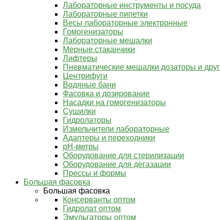
Лабораторные инструменты и посуда
Лабораторные пипетки
Весы лабораторные электронные
Гомогенизаторы
Лабораторные мешалки
Мерные стаканчики
Лифтеры
Пневматические мешалки дозаторы и дру
Центрифуги
Водяные бани
Фасовка и дозирование
Насадки на гомогенизаторы
Сушилки
Гидролаторы
Измельчители лабораторные
Адаптеры и переходники
pH-метры
Оборудование для стерилизации
Оборудование для дегазации
Прессы и формы
Большая фасовка
Большая фасовка
Консерванты оптом
Гидролат оптом
Эмульгаторы оптом