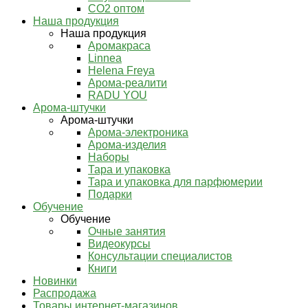
СО2 оптом
Наша продукция
Наша продукция
Аромакраса
Linnea
Helena Freya
Арома-реалити
RADU YOU
Арома-штучки
Арома-штучки
Арома-электроника
Арома-изделия
Наборы
Тара и упаковка
Тара и упаковка для парфюмерии
Подарки
Обучение
Обучение
Очные занятия
Видеокурсы
Консультации специалистов
Книги
Новинки
Распродажа
Товары интернет-магазинов