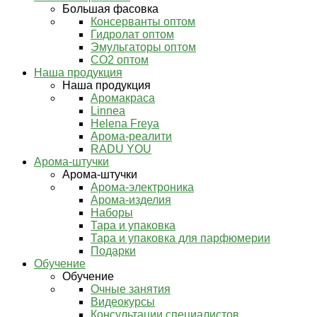
Большая фасовка
Консерванты оптом
Гидролат оптом
Эмульгаторы оптом
СО2 оптом
Наша продукция
Наша продукция
Аромакраса
Linnea
Helena Freya
Арома-реалити
RADU YOU
Арома-штучки
Арома-штучки
Арома-электроника
Арома-изделия
Наборы
Тара и упаковка
Тара и упаковка для парфюмерии
Подарки
Обучение
Обучение
Очные занятия
Видеокурсы
Консультации специалистов