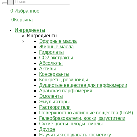
0
Избранное
0
Корзина
Ингредиенты
Ингредиенты
Эфирные масла
Жирные масла
Гидролаты
СО2 экстракты
Абсолюты
Активы
Консерванты
Конкреты, резиноиды
Душистые вещества для парфюмерии
Арабская парфюмерия
Эмоленты
Эмульгаторы
Растворители
Поверхностно активные вещества (ПАВ)
Гелеобразователи, воски, загустители
Сухие цветы, плоды, смолы
Другое
Научиться создавать косметику