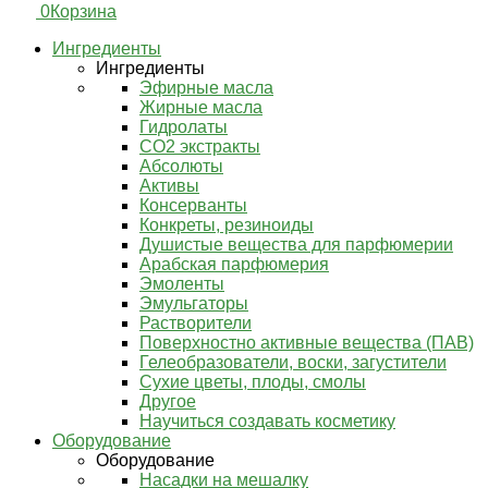
0
Корзина
Ингредиенты
Ингредиенты
Эфирные масла
Жирные масла
Гидролаты
СО2 экстракты
Абсолюты
Активы
Консерванты
Конкреты, резиноиды
Душистые вещества для парфюмерии
Арабская парфюмерия
Эмоленты
Эмульгаторы
Растворители
Поверхностно активные вещества (ПАВ)
Гелеобразователи, воски, загустители
Сухие цветы, плоды, смолы
Другое
Научиться создавать косметику
Оборудование
Оборудование
Насадки на мешалку