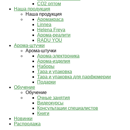
СО2 оптом
Наша продукция
Наша продукция
Аромакраса
Linnea
Helena Freya
Арома-реалити
RADU YOU
Арома-штучки
Арома-штучки
Арома-электроника
Арома-изделия
Наборы
Тара и упаковка
Тара и упаковка для парфюмерии
Подарки
Обучение
Обучение
Очные занятия
Видеокурсы
Консультации специалистов
Книги
Новинки
Распродажа