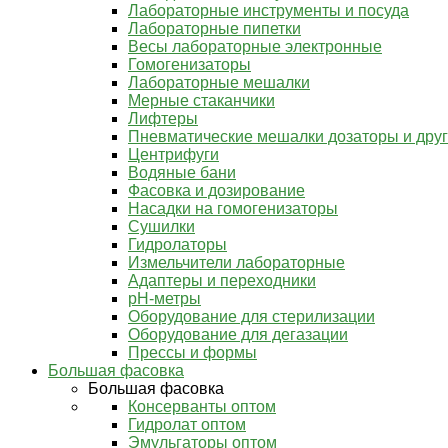
Лабораторные инструменты и посуда
Лабораторные пипетки
Весы лабораторные электронные
Гомогенизаторы
Лабораторные мешалки
Мерные стаканчики
Лифтеры
Пневматические мешалки дозаторы и дру
Центрифуги
Водяные бани
Фасовка и дозирование
Насадки на гомогенизаторы
Сушилки
Гидролаторы
Измельчители лабораторные
Адаптеры и переходники
pH-метры
Оборудование для стерилизации
Оборудование для дегазации
Прессы и формы
Большая фасовка
Большая фасовка
Консерванты оптом
Гидролат оптом
Эмульгаторы оптом