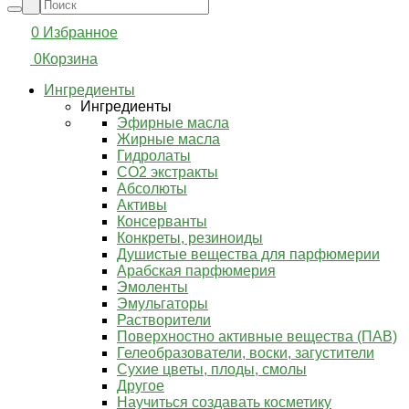
0
Избранное
0
Корзина
Ингредиенты
Ингредиенты
Эфирные масла
Жирные масла
Гидролаты
СО2 экстракты
Абсолюты
Активы
Консерванты
Конкреты, резиноиды
Душистые вещества для парфюмерии
Арабская парфюмерия
Эмоленты
Эмульгаторы
Растворители
Поверхностно активные вещества (ПАВ)
Гелеобразователи, воски, загустители
Сухие цветы, плоды, смолы
Другое
Научиться создавать косметику