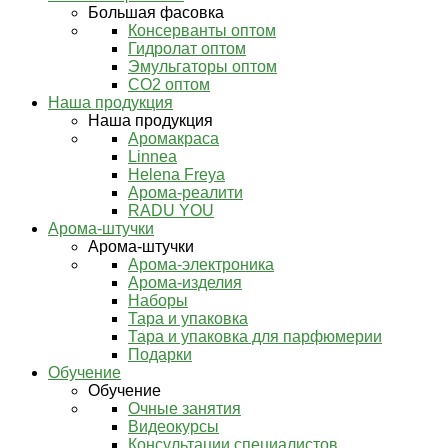
Большая фасовка
Консерванты оптом
Гидролат оптом
Эмульгаторы оптом
СО2 оптом
Наша продукция
Наша продукция
Аромакраса
Linnea
Helena Freya
Арома-реалити
RADU YOU
Арома-штучки
Арома-штучки
Арома-электроника
Арома-изделия
Наборы
Тара и упаковка
Тара и упаковка для парфюмерии
Подарки
Обучение
Обучение
Очные занятия
Видеокурсы
Консультации специалистов