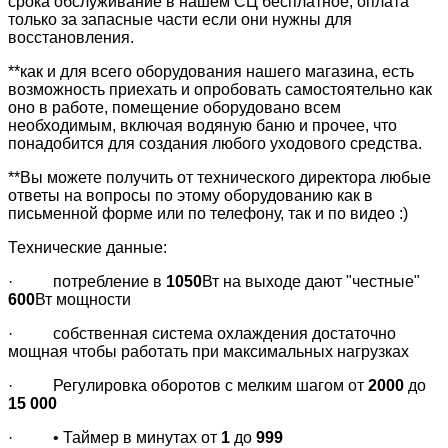
срока обслуживание в нашем СЦ бесплатное, оплата
только за запасные части если они нужны для
восстановления.
**как и для всего оборудования нашего магазина, есть
возможность приехать и опробовать самостоятельно как
оно в работе, помещение оборудовано всем
необходимым, включая водяную баню и прочее, что
понадобится для создания любого уходового средства.
**Вы можете получить от технического директора любые
ответы на вопросы по этому оборудованию как в
письменной форме или по телефону, так и по видео :)
Технические данные:
· потребление в
1050
Вт на выходе дают "честные"
600
Вт мощности
· собственная система охлаждения достаточно
мощная чтобы работать при максимальных нагрузках
· Регулировка оборотов с мелким шагом от
2000
до
15 000
· • Таймер в минутах от
1
до
999