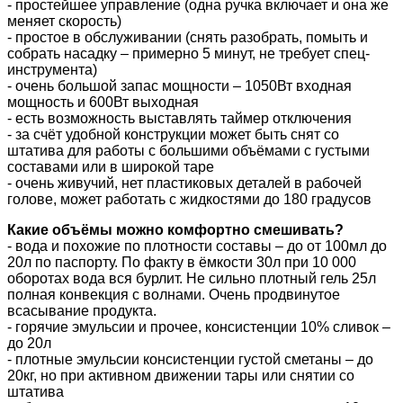
- простейшее управление (одна ручка включает и она же
меняет скорость)
- простое в обслуживании (снять разобрать, помыть и
собрать насадку – примерно 5 минут, не требует спец-
инструмента)
- очень большой запас мощности – 1050Вт входная
мощность и 600Вт выходная
- есть возможность выставлять таймер отключения
- за счёт удобной конструкции может быть снят со
штатива для работы с большими объёмами с густыми
составами или в широкой таре
- очень живучий, нет пластиковых деталей в рабочей
голове, может работать с жидкостями до 180 градусов
Какие объёмы можно комфортно смешивать?
- вода и похожие по плотности составы – до от 100мл до
20л по паспорту. По факту в ёмкости 30л при 10 000
оборотах вода вся бурлит. Не сильно плотный гель 25л
полная конвекция с волнами. Очень продвинутое
всасывание продукта.
- горячие эмульсии и прочее, консистенции 10% сливок –
до 20л
- плотные эмульсии консистенции густой сметаны – до
20кг, но при активном движении тары или снятии со
штатива