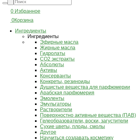
0
Избранное
0
Корзина
Ингредиенты
Ингредиенты
Эфирные масла
Жирные масла
Гидролаты
СО2 экстракты
Абсолюты
Активы
Консерванты
Конкреты, резиноиды
Душистые вещества для парфюмерии
Арабская парфюмерия
Эмоленты
Эмульгаторы
Растворители
Поверхностно активные вещества (ПАВ)
Гелеобразователи, воски, загустители
Сухие цветы, плоды, смолы
Другое
Научиться создавать косметику