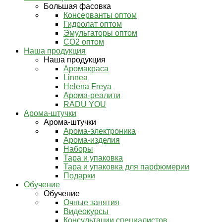
Большая фасовка
Консерванты оптом
Гидролат оптом
Эмульгаторы оптом
СО2 оптом
Наша продукция
Наша продукция
Аромакраса
Linnea
Helena Freya
Арома-реалити
RADU YOU
Арома-штучки
Арома-штучки
Арома-электроника
Арома-изделия
Наборы
Тара и упаковка
Тара и упаковка для парфюмерии
Подарки
Обучение
Обучение
Очные занятия
Видеокурсы
Консультации специалистов