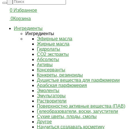
0
Избранное
0
Корзина
Ингредиенты
Ингредиенты
Эфирные масла
Жирные масла
Гидролаты
СО2 экстракты
Абсолюты
Активы
Консерванты
Конкреты, резиноиды
Душистые вещества для парфюмерии
Арабская парфюмерия
Эмоленты
Эмульгаторы
Растворители
Поверхностно активные вещества (ПАВ)
Гелеобразователи, воски, загустители
Сухие цветы, плоды, смолы
Другое
Научиться создавать косметику