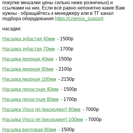
На некоторые насадки из нашего магазина будут
действовать спец-условия, для удобства подбора мы
приводим здесь список основных насадок с ценами (при
покупке мешалки цены сильно ниже розничных) и
ссылками на них. Если всё равно непонятно какие Вам
нужны - обращайтесь к менеджеру или в ТГ канал
подбора оборудования
https://t.me/ois_support
насадки:
Насадка зубастая 40мм
- 1500р
Насадка зубастая 70мм
- 1700р
Насадка якорная 40мм
- 1500р
Насадка якорная 80мм
- 2100р
Насадка якорная 100мм
- 2150р
Насадка лопастная 40мм
- 1500р
Насадка лопастная 80мм
- 1700р
Насадка Visco jet (вискоджет) 80мм
- 7000р