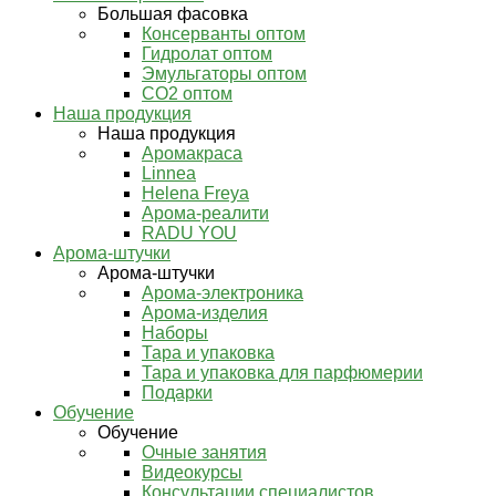
Большая фасовка
Консерванты оптом
Гидролат оптом
Эмульгаторы оптом
СО2 оптом
Наша продукция
Наша продукция
Аромакраса
Linnea
Helena Freya
Арома-реалити
RADU YOU
Арома-штучки
Арома-штучки
Арома-электроника
Арома-изделия
Наборы
Тара и упаковка
Тара и упаковка для парфюмерии
Подарки
Обучение
Обучение
Очные занятия
Видеокурсы
Консультации специалистов