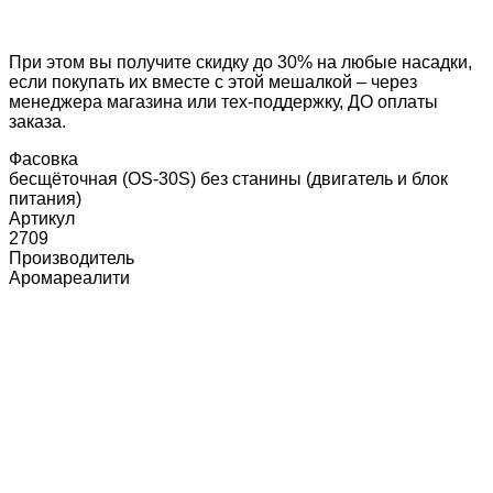
Насадка Visco jet (вискоджет) 100мм
- 7000р
Насадка винтовая 80мм
- 1500р
При этом вы получите скидку до 30% на любые насадки,
если покупать их вместе с этой мешалкой – через
менеджера магазина или тех-поддержку, ДО оплаты
заказа.
Фасовка
бесщёточная (OS-30S) без станины (двигатель и блок
питания)
Артикул
2709
Производитель
Аромареалити