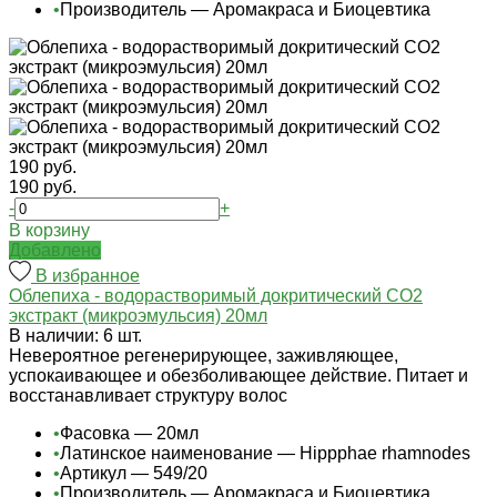
•
Производитель — Аромакраса и Биоцевтика
190 руб.
190 руб.
-
+
В корзину
Добавлено
В избранное
Облепиха - водорастворимый докритический СО2
экстракт (микроэмульсия) 20мл
В наличии: 6 шт.
Невероятное регенерирующее, заживляющее,
успокаивающее и обезболивающее действие. Питает и
восстанавливает структуру волос
•
Фасовка — 20мл
•
Латинское наименование — Hippphae rhamnodes
•
Артикул — 549/20
•
Производитель — Аромакраса и Биоцевтика