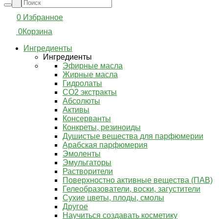
0
Избранное
0
Корзина
Ингредиенты
Ингредиенты
Эфирные масла
Жирные масла
Гидролаты
СО2 экстракты
Абсолюты
Активы
Консерванты
Конкреты, резиноиды
Душистые вещества для парфюмерии
Арабская парфюмерия
Эмоленты
Эмульгаторы
Растворители
Поверхностно активные вещества (ПАВ)
Гелеобразователи, воски, загустители
Сухие цветы, плоды, смолы
Другое
Научиться создавать косметику