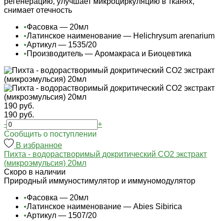
регенерацию, улучшает микроциркуляцию в тканях,
снимает отечность
•
Фасовка — 20мл
•
Латинское наименование — Helichrysum arenarium
•
Артикул — 1535/20
•
Производитель — Аромакраса и Биоцевтика
190 руб.
190 руб.
-
+
Cообщить о поступлении
В избранное
Пихта - водорастворимый докритический СО2 экстракт
(микроэмульсия) 20мл
Cкоро в наличии
Природный иммуностимулятор и иммуномодулятор
•
Фасовка — 20мл
•
Латинское наименование — Abies Sibirica
•
Артикул — 1507/20