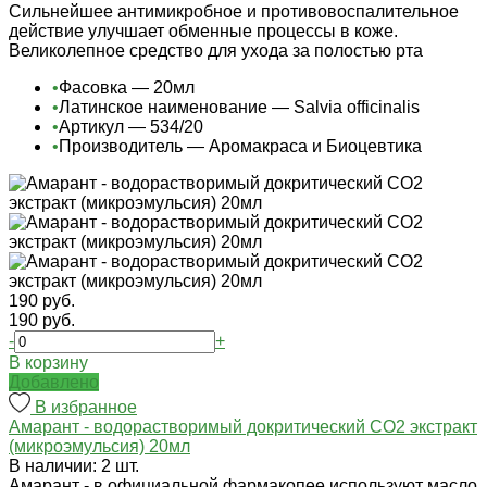
Сильнейшее антимикробное и противовоспалительное
действие улучшает обменные процессы в коже.
Великолепное средство для ухода за полостью рта
•
Фасовка — 20мл
•
Латинское наименование — Salvia officinalis
•
Артикул — 534/20
•
Производитель — Аромакраса и Биоцевтика
190 руб.
190 руб.
-
+
В корзину
Добавлено
В избранное
Амарант - водорастворимый докритический СО2 экстракт
(микроэмульсия) 20мл
В наличии: 2 шт.
Амарант - в официальной фармакопее используют масло