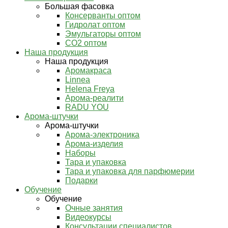
Большая фасовка
Консерванты оптом
Гидролат оптом
Эмульгаторы оптом
СО2 оптом
Наша продукция
Наша продукция
Аромакраса
Linnea
Helena Freya
Арома-реалити
RADU YOU
Арома-штучки
Арома-штучки
Арома-электроника
Арома-изделия
Наборы
Тара и упаковка
Тара и упаковка для парфюмерии
Подарки
Обучение
Обучение
Очные занятия
Видеокурсы
Консультации специалистов