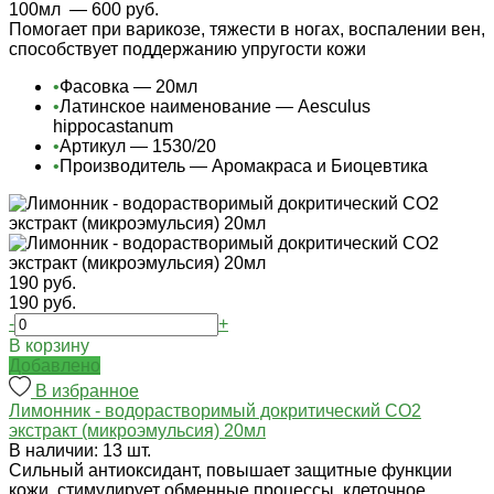
100мл
— 600 руб.
Помогает при варикозе, тяжести в ногах, воспалении вен,
способствует поддержанию упругости кожи
•
Фасовка — 20мл
•
Латинское наименование — Aesculus
hippocastanum
•
Артикул — 1530/20
•
Производитель — Аромакраса и Биоцевтика
190 руб.
190 руб.
-
+
В корзину
Добавлено
В избранное
Лимонник - водорастворимый докритический СО2
экстракт (микроэмульсия) 20мл
В наличии: 13 шт.
Сильный антиоксидант, повышает защитные функции
кожи, стимулирует обменные процессы, клеточное