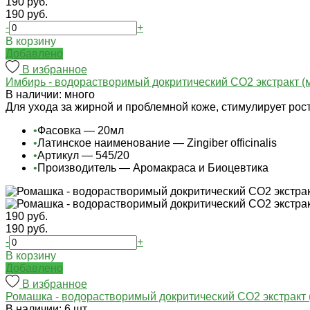
190 руб.
190 руб.
-
+
В корзину
Добавлено
В избранное
Имбирь - водорастворимый докритический СО2 экстракт (
В наличии: много
Для ухода за жирной и проблемной коже, стимулирует рос
•
Фасовка — 20мл
•
Латинское наименование — Zingiber officinalis
•
Артикул — 545/20
•
Производитель — Аромакраса и Биоцевтика
190 руб.
190 руб.
-
+
В корзину
Добавлено
В избранное
Ромашка - водорастворимый докритический СО2 экстракт 
В наличии: 6 шт.