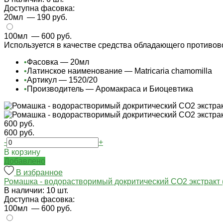
Доступна фасовка:
20мл
— 190 руб.
100мл
— 600 руб.
Используется в качестве средства обладающего противо
•
Фасовка — 20мл
•
Латинское наименование — Matricaria chamomilla
•
Артикул — 1520/20
•
Производитель — Аромакраса и Биоцевтика
600 руб.
600 руб.
-
+
В корзину
Добавлено
В избранное
Ромашка - водорастворимый докритический СО2 экстракт 
В наличии: 10 шт.
Доступна фасовка:
100мл
— 600 руб.