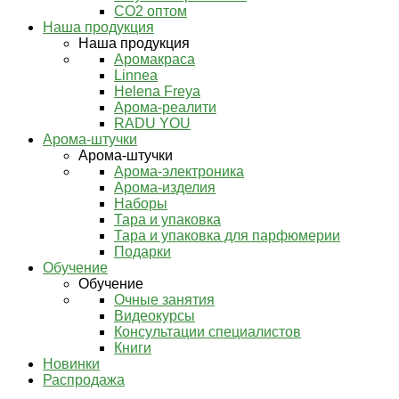
СО2 оптом
Наша продукция
Наша продукция
Аромакраса
Linnea
Helena Freya
Арома-реалити
RADU YOU
Арома-штучки
Арома-штучки
Арома-электроника
Арома-изделия
Наборы
Тара и упаковка
Тара и упаковка для парфюмерии
Подарки
Обучение
Обучение
Очные занятия
Видеокурсы
Консультации специалистов
Книги
Новинки
Распродажа