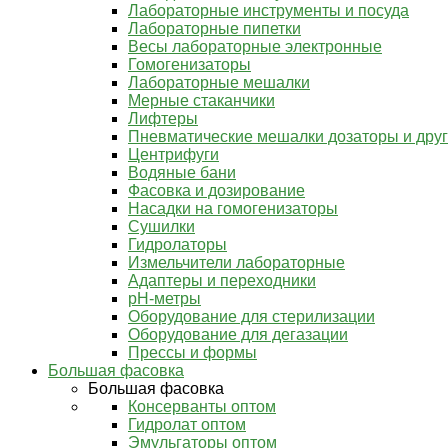
Лабораторные инструменты и посуда
Лабораторные пипетки
Весы лабораторные электронные
Гомогенизаторы
Лабораторные мешалки
Мерные стаканчики
Лифтеры
Пневматические мешалки дозаторы и дру
Центрифуги
Водяные бани
Фасовка и дозирование
Насадки на гомогенизаторы
Сушилки
Гидролаторы
Измельчители лабораторные
Адаптеры и переходники
pH-метры
Оборудование для стерилизации
Оборудование для дегазации
Прессы и формы
Большая фасовка
Большая фасовка
Консерванты оптом
Гидролат оптом
Эмульгаторы оптом