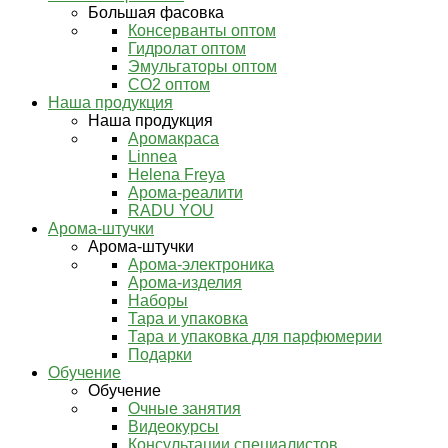
Большая фасовка
Консерванты оптом
Гидролат оптом
Эмульгаторы оптом
СО2 оптом
Наша продукция
Наша продукция
Аромакраса
Linnea
Helena Freya
Арома-реалити
RADU YOU
Арома-штучки
Арома-штучки
Арома-электроника
Арома-изделия
Наборы
Тара и упаковка
Тара и упаковка для парфюмерии
Подарки
Обучение
Обучение
Очные занятия
Видеокурсы
Консультации специалистов