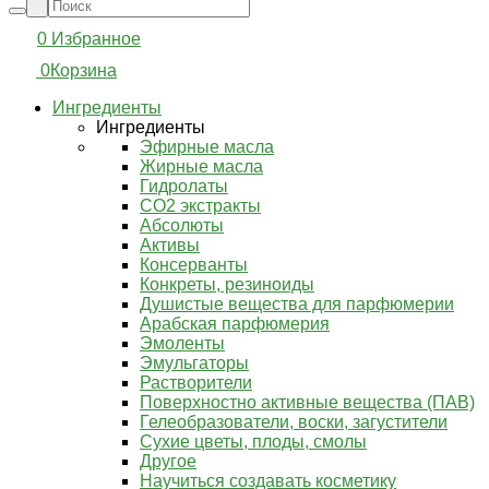
0
Избранное
0
Корзина
Ингредиенты
Ингредиенты
Эфирные масла
Жирные масла
Гидролаты
СО2 экстракты
Абсолюты
Активы
Консерванты
Конкреты, резиноиды
Душистые вещества для парфюмерии
Арабская парфюмерия
Эмоленты
Эмульгаторы
Растворители
Поверхностно активные вещества (ПАВ)
Гелеобразователи, воски, загустители
Сухие цветы, плоды, смолы
Другое
Научиться создавать косметику