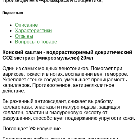
Производитель -
Аромакраса и Биоцевтика;
Поделиться
Описание
Характеристики
Отзывы
Вопросы о товаре
Конский каштан - водорастворимый докритический
СО2 экстракт (микроэмульсия) 20мл
Один из самых мощных венотоников. Помогает при
варикозе, тяжести в ногах, воспалении вен, геморрое.
Укрепляет стенки сосудов, уменьшает проницаемость
капилляров. Противоотечное, антицеллюлитное
действие.
Выраженный антиоксидант, снижает выработку
коллагеназы, эластазы и гиалуронидазы, защищая
коллаген, эластин и гиалуроновую кислоту от
разрушения, способствует поддержанию упругости кожи.
Поглощает УФ излучение.