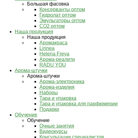
Большая фасовка
Консерванты оптом
Гидролат оптом
Эмульгаторы оптом
СО2 оптом
Наша продукция
Наша продукция
Аромакраса
Linnea
Helena Freya
Арома-реалити
RADU YOU
Арома-штучки
Арома-штучки
Арома-электроника
Арома-изделия
Наборы
Тара и упаковка
Тара и упаковка для парфюмерии
Подарки
Обучение
Обучение
Очные занятия
Видеокурсы
Консультации специалистов