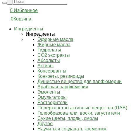
0
Избранное
0
Корзина
Ингредиенты
Ингредиенты
Эфирные масла
Жирные масла
Гидролаты
СО2 экстракты
Абсолюты
Активы
Консерванты
Конкреты, резиноиды
Душистые вещества для парфюмерии
Арабская парфюмерия
Эмоленты
Эмульгаторы
Растворители
Поверхностно активные вещества (ПАВ)
Гелеобразователи, воски, загустители
Сухие цветы, плоды, смолы
Другое
Научиться создавать косметику