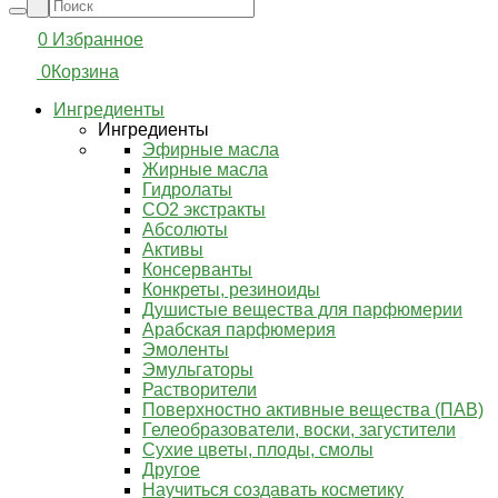
0
Избранное
0
Корзина
Ингредиенты
Ингредиенты
Эфирные масла
Жирные масла
Гидролаты
СО2 экстракты
Абсолюты
Активы
Консерванты
Конкреты, резиноиды
Душистые вещества для парфюмерии
Арабская парфюмерия
Эмоленты
Эмульгаторы
Растворители
Поверхностно активные вещества (ПАВ)
Гелеобразователи, воски, загустители
Сухие цветы, плоды, смолы
Другое
Научиться создавать косметику