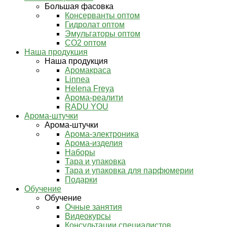
Большая фасовка
Консерванты оптом
Гидролат оптом
Эмульгаторы оптом
СО2 оптом
Наша продукция
Наша продукция
Аромакраса
Linnea
Helena Freya
Арома-реалити
RADU YOU
Арома-штучки
Арома-штучки
Арома-электроника
Арома-изделия
Наборы
Тара и упаковка
Тара и упаковка для парфюмерии
Подарки
Обучение
Обучение
Очные занятия
Видеокурсы
Консультации специалистов