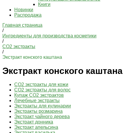
Книги
Новинки
Распродажа
Главная страница
/
Ингредиенты для производства косметики
/
СО2 экстракты
/
Экстракт конского каштана
Экстракт конского каштана
CO2 экстракты для кожи
CO2 экстракты для волос
Купаж CO2 экстрактов
Лечебные экстракты
Экстракты для кулинарии
Экстракты розмарина
Экстракт чайного дерева
Экстракт донника
Экстракт апельсина
Экстракт василька