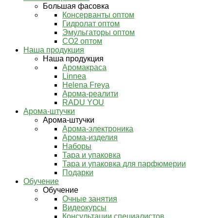
Большая фасовка
Консерванты оптом
Гидролат оптом
Эмульгаторы оптом
СО2 оптом
Наша продукция
Наша продукция
Аромакраса
Linnea
Helena Freya
Арома-реалити
RADU YOU
Арома-штучки
Арома-штучки
Арома-электроника
Арома-изделия
Наборы
Тара и упаковка
Тара и упаковка для парфюмерии
Подарки
Обучение
Обучение
Очные занятия
Видеокурсы
Консультации специалистов