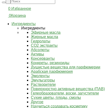
0
Избранное
0
Корзина
Ингредиенты
Ингредиенты
Эфирные масла
Жирные масла
Гидролаты
СО2 экстракты
Абсолюты
Активы
Консерванты
Конкреты, резиноиды
Душистые вещества для парфюмерии
Арабская парфюмерия
Эмоленты
Эмульгаторы
Растворители
Поверхностно активные вещества (ПАВ)
Гелеобразователи, воски, загустители
Сухие цветы, плоды, смолы
Другое
Научиться создавать косметику