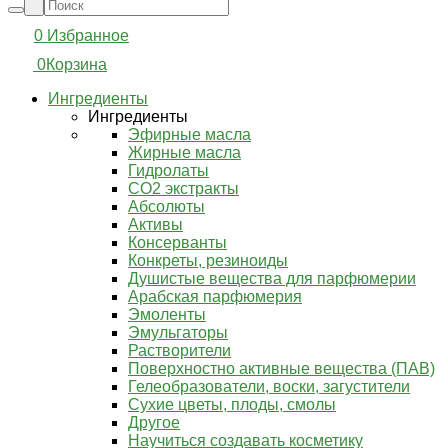
0
Избранное
0
Корзина
Ингредиенты
Ингредиенты
Эфирные масла
Жирные масла
Гидролаты
СО2 экстракты
Абсолюты
Активы
Консерванты
Конкреты, резиноиды
Душистые вещества для парфюмерии
Арабская парфюмерия
Эмоленты
Эмульгаторы
Растворители
Поверхностно активные вещества (ПАВ)
Гелеобразователи, воски, загустители
Сухие цветы, плоды, смолы
Другое
Научиться создавать косметику