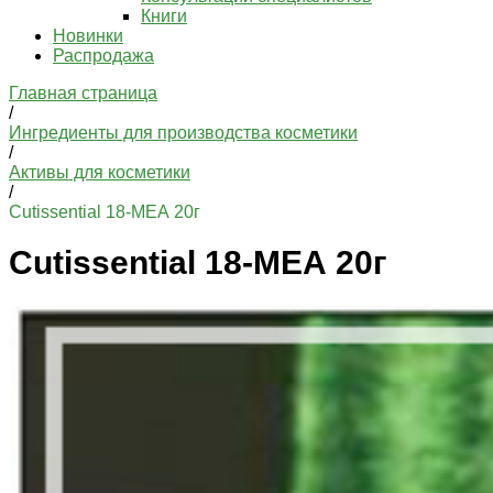
Книги
Новинки
Распродажа
Главная страница
/
Ингредиенты для производства косметики
/
Активы для косметики
/
Cutissential 18-МЕА 20г
Cutissential 18-МЕА 20г