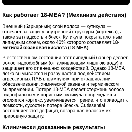
Как работает 18-MEA? (Механизм действия)
Внешний (барьерный) слой волоса — кутикула —
отвечает за защиту внутренней структуры (кортекса), а
также за гладкость и блеск. Кутикула покрыта плотным
липидным слоем, около 40% которого составляет
18-
метилэйкозановая кислота (18-MEA)
.
В естественном состоянии этот липидный барьер делает
волос гидрофобным (отталкивающим лишнюю воду) и
защищает его от внешних воздействий. Однако 18-MEA
легко вымывается и разрушается под действием
агрессивных ПАВ в шампунях, при окрашивании,
обесцвечивании, химической завивке и термическом
выпрямлении. Потеря 18-MEA делает стержень волоса
гидрофильным и пористым: кутикула повреждается,
оголяется кортекс, увеличивается трение, что приводит к
ломкости, сухости и потере блеска. Cutissential
восполняет этот дефицит, возвращая волосам их
природную защиту.
Клинически доказанные результаты