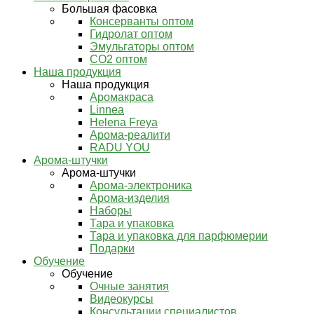
Большая фасовка
Консерванты оптом
Гидролат оптом
Эмульгаторы оптом
СО2 оптом
Наша продукция
Наша продукция
Аромакраса
Linnea
Helena Freya
Арома-реалити
RADU YOU
Арома-штучки
Арома-штучки
Арома-электроника
Арома-изделия
Наборы
Тара и упаковка
Тара и упаковка для парфюмерии
Подарки
Обучение
Обучение
Очные занятия
Видеокурсы
Консультации специалистов