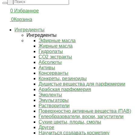
0
Избранное
0
Корзина
Ингредиенты
Ингредиенты
Эфирные масла
Жирные масла
Гидролаты
СО2 экстракты
Абсолюты
Активы
Консерванты
Конкреты, резиноиды
Душистые вещества для парфюмерии
Арабская парфюмерия
Эмоленты
Эмульгаторы
Растворители
Поверхностно активные вещества (ПАВ)
Гелеобразователи, воски, загустители
Сухие цветы, плоды, смолы
Другое
Научиться создавать косметику