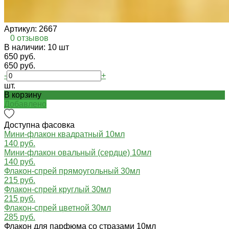
Артикул:
2667
0 отзывов
В наличии: 10 шт
650 руб.
650 руб.
-
+
шт.
В корзину
Добавлено
Доступна фасовка
Мини-флакон квадратный 10мл
140 руб.
Мини-флакон овальный (сердце) 10мл
140 руб.
Флакон-спрей прямоугольный 30мл
215 руб.
Флакон-спрей круглый 30мл
215 руб.
Флакон-спрей цветной 30мл
285 руб.
Флакон для парфюма со стразами 10мл