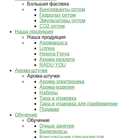
Большая фасовка
Консерванты оптом
Гидролат оптом
Эмульгаторы оптом
СО2 оптом
Наша продукция
Наша продукция
Аромакраса
Linnea
Helena Freya
Арома-реалити
RADU YOU
Арома-штучки
Арома-штучки
Арома-электроника
Арома-изделия
Наборы
Тара и упаковка
Тара и упаковка для парфюмерии
Подарки
Обучение
Обучение
Очные занятия
Видеокурсы
Консультации специалистов