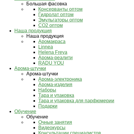
Большая фасовка
Консерванты оптом
Гидролат оптом
Эмульгаторы оптом
СО2 оптом
Наша продукция
Наша продукция
Аромакраса
Linnea
Helena Freya
Арома-реалити
RADU YOU
Арома-штучки
Арома-штучки
Арома-электроника
Арома-изделия
Наборы
Тара и упаковка
Тара и упаковка для парфюмерии
Подарки
Обучение
Обучение
Очные занятия
Видеокурсы
Консультации специалистов