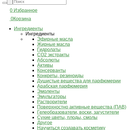
0
Избранное
0
Корзина
Ингредиенты
Ингредиенты
Эфирные масла
Жирные масла
Гидролаты
СО2 экстракты
Абсолюты
Активы
Консерванты
Конкреты, резиноиды
Душистые вещества для парфюмерии
Арабская парфюмерия
Эмоленты
Эмульгаторы
Растворители
Поверхностно активные вещества (ПАВ)
Гелеобразователи, воски, загустители
Сухие цветы, плоды, смолы
Другое
Научиться создавать косметику