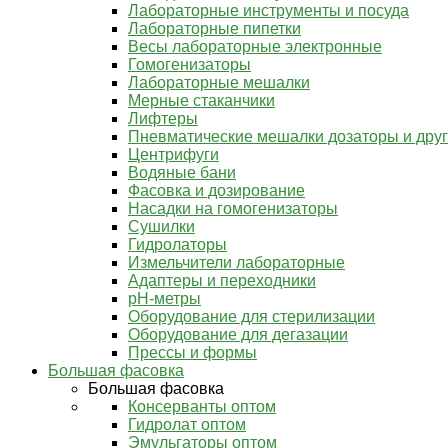
Лабораторные инструменты и посуда
Лабораторные пипетки
Весы лабораторные электронные
Гомогенизаторы
Лабораторные мешалки
Мерные стаканчики
Лифтеры
Пневматические мешалки дозаторы и дру
Центрифуги
Водяные бани
Фасовка и дозирование
Насадки на гомогенизаторы
Сушилки
Гидролаторы
Измельчители лабораторные
Адаптеры и переходники
pH-метры
Оборудование для стерилизации
Оборудование для дегазации
Прессы и формы
Большая фасовка
Большая фасовка
Консерванты оптом
Гидролат оптом
Эмульгаторы оптом