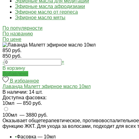
Эфирные масла для медитации
Эфирные масла афродизиаки
Эфирное масло от герпеса
Эфирное масло мяты
По популярности
По названию
По цене
850 руб.
850 руб.
-
+
В корзину
Добавлено
В избранное
Лаванда Малетт эфирное масло 10мл
В наличии: 14 шт.
Доступна фасовка:
10мл
— 850 руб.
100мл
— 3880 руб.
Оказывает общетерапевтическое, противовоспалительное,
функцию ЖКТ. Для ухода за волосами, подходит для всех 
•
Фасовка — 10мл