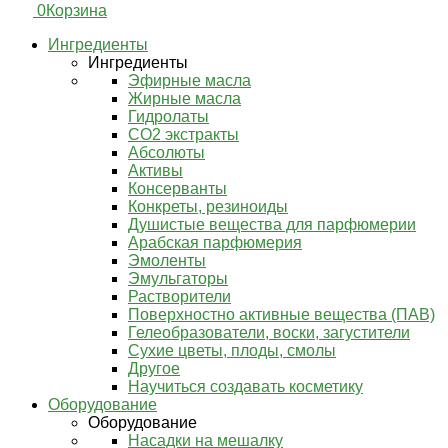
0
Корзина
Ингредиенты
Ингредиенты
Эфирные масла
Жирные масла
Гидролаты
СО2 экстракты
Абсолюты
Активы
Консерванты
Конкреты, резиноиды
Душистые вещества для парфюмерии
Арабская парфюмерия
Эмоленты
Эмульгаторы
Растворители
Поверхностно активные вещества (ПАВ)
Гелеобразователи, воски, загустители
Сухие цветы, плоды, смолы
Другое
Научиться создавать косметику
Оборудование
Оборудование
Насадки на мешалку