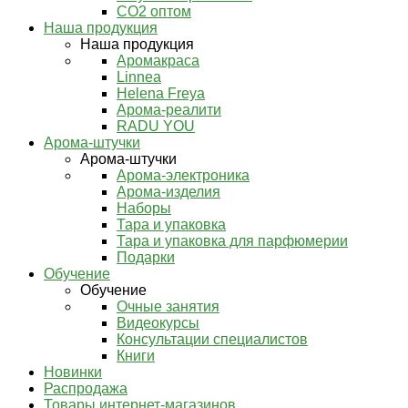
СО2 оптом
Наша продукция
Наша продукция
Аромакраса
Linnea
Helena Freya
Арома-реалити
RADU YOU
Арома-штучки
Арома-штучки
Арома-электроника
Арома-изделия
Наборы
Тара и упаковка
Тара и упаковка для парфюмерии
Подарки
Обучение
Обучение
Очные занятия
Видеокурсы
Консультации специалистов
Книги
Новинки
Распродажа
Товары интернет-магазинов