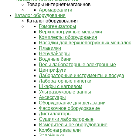
Товары интернет-магазинов
Аромареалити
Каталог оборудования
Каталог оборудования
Гомогенизаторы
Верхнепогружные мешалки
Комплекты оборудования
Насадки для верхнепогружных мешалок
Плавилки
Небулайзеры
Водяные бани
Весы лабораторные электронные
Центрифуги
Лабораторные инструменты и посуда
Лабораторные пипетки
Шкафы с нагревом
Ультразвуковые ванны
Аксессуары
Оборудование для дегазации
Фасовочное оборудование
Дистилляторы
Сушилки лабораторные
Измерительное оборудование
Колбонагреватели
Запайщики