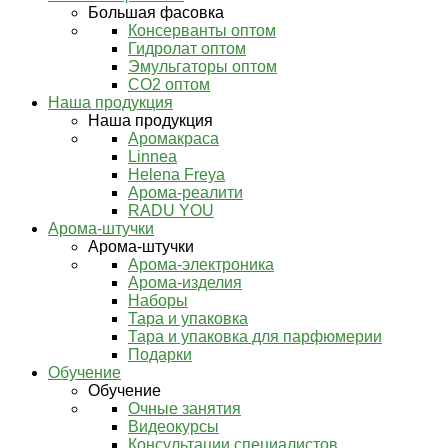
Большая фасовка
Консерванты оптом
Гидролат оптом
Эмульгаторы оптом
СО2 оптом
Наша продукция
Наша продукция
Аромакраса
Linnea
Helena Freya
Арома-реалити
RADU YOU
Арома-штучки
Арома-штучки
Арома-электроника
Арома-изделия
Наборы
Тара и упаковка
Тара и упаковка для парфюмерии
Подарки
Обучение
Обучение
Очные занятия
Видеокурсы
Консультации специалистов