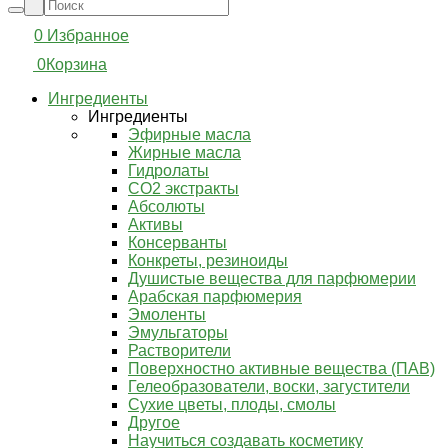
0
Избранное
0
Корзина
Ингредиенты
Ингредиенты
Эфирные масла
Жирные масла
Гидролаты
СО2 экстракты
Абсолюты
Активы
Консерванты
Конкреты, резиноиды
Душистые вещества для парфюмерии
Арабская парфюмерия
Эмоленты
Эмульгаторы
Растворители
Поверхностно активные вещества (ПАВ)
Гелеобразователи, воски, загустители
Сухие цветы, плоды, смолы
Другое
Научиться создавать косметику