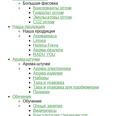
Большая фасовка
Консерванты оптом
Гидролат оптом
Эмульгаторы оптом
СО2 оптом
Наша продукция
Наша продукция
Аромакраса
Linnea
Helena Freya
Арома-реалити
RADU YOU
Арома-штучки
Арома-штучки
Арома-электроника
Арома-изделия
Наборы
Тара и упаковка
Тара и упаковка для парфюмерии
Подарки
Обучение
Обучение
Очные занятия
Видеокурсы
Консультации специалистов