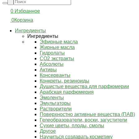
0
Избранное
0
Корзина
Ингредиенты
Ингредиенты
Эфирные масла
Жирные масла
Гидролаты
СО2 экстракты
Абсолюты
Активы
Консерванты
Конкреты, резиноиды
Душистые вещества для парфюмерии
Арабская парфюмерия
Эмоленты
Эмульгаторы
Растворители
Поверхностно активные вещества (ПАВ)
Гелеобразователи, воски, загустители
Сухие цветы, плоды, смолы
Другое
Научиться создавать косметику