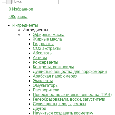
0
Избранное
0
Корзина
Ингредиенты
Ингредиенты
Эфирные масла
Жирные масла
Гидролаты
СО2 экстракты
Абсолюты
Активы
Консерванты
Конкреты, резиноиды
Душистые вещества для парфюмерии
Арабская парфюмерия
Эмоленты
Эмульгаторы
Растворители
Поверхностно активные вещества (ПАВ)
Гелеобразователи, воски, загустители
Сухие цветы, плоды, смолы
Другое
Научиться создавать косметику