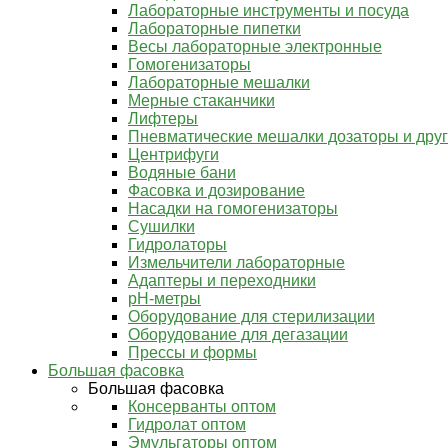
Лабораторные инструменты и посуда
Лабораторные пипетки
Весы лабораторные электронные
Гомогенизаторы
Лабораторные мешалки
Мерные стаканчики
Лифтеры
Пневматические мешалки дозаторы и дру
Центрифуги
Водяные бани
Фасовка и дозирование
Насадки на гомогенизаторы
Сушилки
Гидролаторы
Измельчители лабораторные
Адаптеры и переходники
pH-метры
Оборудование для стерилизации
Оборудование для дегазации
Прессы и формы
Большая фасовка
Большая фасовка
Консерванты оптом
Гидролат оптом
Эмульгаторы оптом