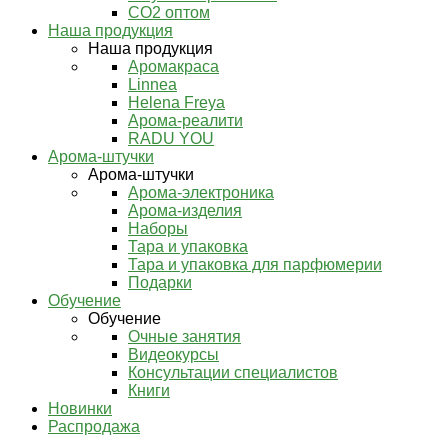
СО2 оптом
Наша продукция
Наша продукция
Аромакраса
Linnea
Helena Freya
Арома-реалити
RADU YOU
Арома-штучки
Арома-штучки
Арома-электроника
Арома-изделия
Наборы
Тара и упаковка
Тара и упаковка для парфюмерии
Подарки
Обучение
Обучение
Очные занятия
Видеокурсы
Консультации специалистов
Книги
Новинки
Распродажа