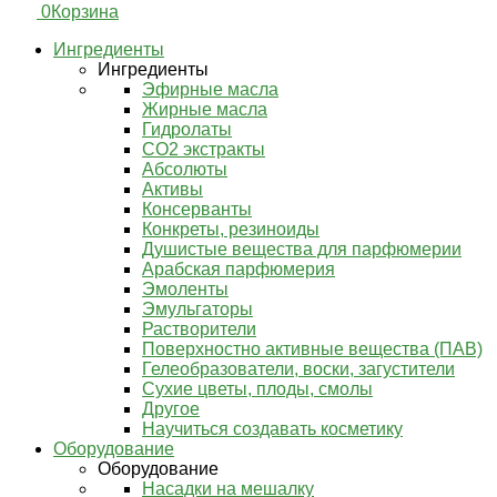
0
Корзина
Ингредиенты
Ингредиенты
Эфирные масла
Жирные масла
Гидролаты
СО2 экстракты
Абсолюты
Активы
Консерванты
Конкреты, резиноиды
Душистые вещества для парфюмерии
Арабская парфюмерия
Эмоленты
Эмульгаторы
Растворители
Поверхностно активные вещества (ПАВ)
Гелеобразователи, воски, загустители
Сухие цветы, плоды, смолы
Другое
Научиться создавать косметику
Оборудование
Оборудование
Насадки на мешалку