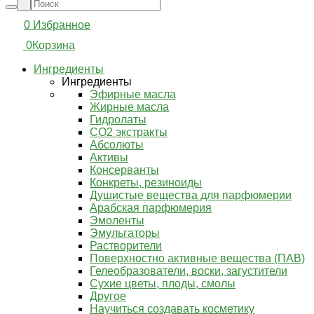
0
Избранное
0
Корзина
Ингредиенты
Ингредиенты
Эфирные масла
Жирные масла
Гидролаты
СО2 экстракты
Абсолюты
Активы
Консерванты
Конкреты, резиноиды
Душистые вещества для парфюмерии
Арабская парфюмерия
Эмоленты
Эмульгаторы
Растворители
Поверхностно активные вещества (ПАВ)
Гелеобразователи, воски, загустители
Сухие цветы, плоды, смолы
Другое
Научиться создавать косметику