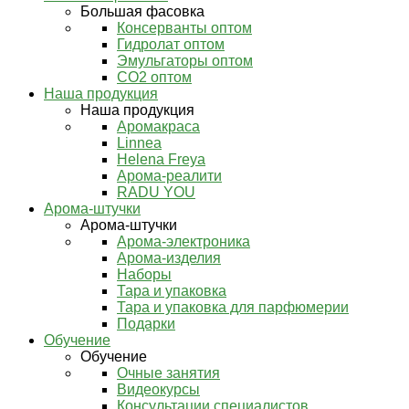
Большая фасовка
Консерванты оптом
Гидролат оптом
Эмульгаторы оптом
СО2 оптом
Наша продукция
Наша продукция
Аромакраса
Linnea
Helena Freya
Арома-реалити
RADU YOU
Арома-штучки
Арома-штучки
Арома-электроника
Арома-изделия
Наборы
Тара и упаковка
Тара и упаковка для парфюмерии
Подарки
Обучение
Обучение
Очные занятия
Видеокурсы
Консультации специалистов