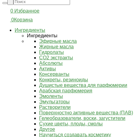
0
Избранное
0
Корзина
Ингредиенты
Ингредиенты
Эфирные масла
Жирные масла
Гидролаты
СО2 экстракты
Абсолюты
Активы
Консерванты
Конкреты, резиноиды
Душистые вещества для парфюмерии
Арабская парфюмерия
Эмоленты
Эмульгаторы
Растворители
Поверхностно активные вещества (ПАВ)
Гелеобразователи, воски, загустители
Сухие цветы, плоды, смолы
Другое
Научиться создавать косметику