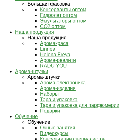
Большая фасовка
Консерванты оптом
Гидролат оптом
Эмульгаторы оптом
СО2 оптом
Наша продукция
Наша продукция
Аромакраса
Linnea
Helena Freya
Арома-реалити
RADU YOU
Арома-штучки
Арома-штучки
Арома-электроника
Арома-изделия
Наборы
Тара и упаковка
Тара и упаковка для парфюмерии
Подарки
Обучение
Обучение
Очные занятия
Видеокурсы
Консультации специалистов