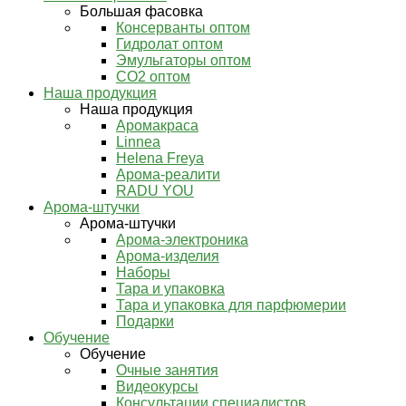
Большая фасовка
Консерванты оптом
Гидролат оптом
Эмульгаторы оптом
СО2 оптом
Наша продукция
Наша продукция
Аромакраса
Linnea
Helena Freya
Арома-реалити
RADU YOU
Арома-штучки
Арома-штучки
Арома-электроника
Арома-изделия
Наборы
Тара и упаковка
Тара и упаковка для парфюмерии
Подарки
Обучение
Обучение
Очные занятия
Видеокурсы
Консультации специалистов