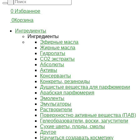
0
Избранное
0
Корзина
Ингредиенты
Ингредиенты
Эфирные масла
Жирные масла
Гидролаты
СО2 экстракты
Абсолюты
Активы
Консерванты
Конкреты, резиноиды
Душистые вещества для парфюмерии
Арабская парфюмерия
Эмоленты
Эмульгаторы
Растворители
Поверхностно активные вещества (ПАВ)
Гелеобразователи, воски, загустители
Сухие цветы, плоды, смолы
Другое
Научиться создавать косметику