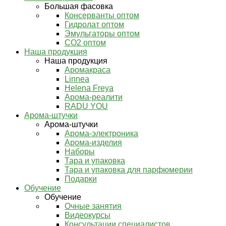
Большая фасовка
Консерванты оптом
Гидролат оптом
Эмульгаторы оптом
СО2 оптом
Наша продукция
Наша продукция
Аромакраса
Linnea
Helena Freya
Арома-реалити
RADU YOU
Арома-штучки
Арома-штучки
Арома-электроника
Арома-изделия
Наборы
Тара и упаковка
Тара и упаковка для парфюмерии
Подарки
Обучение
Обучение
Очные занятия
Видеокурсы
Консультации специалистов