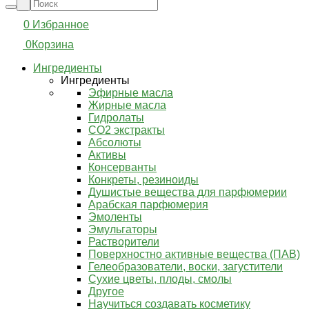
0
Избранное
0
Корзина
Ингредиенты
Ингредиенты
Эфирные масла
Жирные масла
Гидролаты
СО2 экстракты
Абсолюты
Активы
Консерванты
Конкреты, резиноиды
Душистые вещества для парфюмерии
Арабская парфюмерия
Эмоленты
Эмульгаторы
Растворители
Поверхностно активные вещества (ПАВ)
Гелеобразователи, воски, загустители
Сухие цветы, плоды, смолы
Другое
Научиться создавать косметику