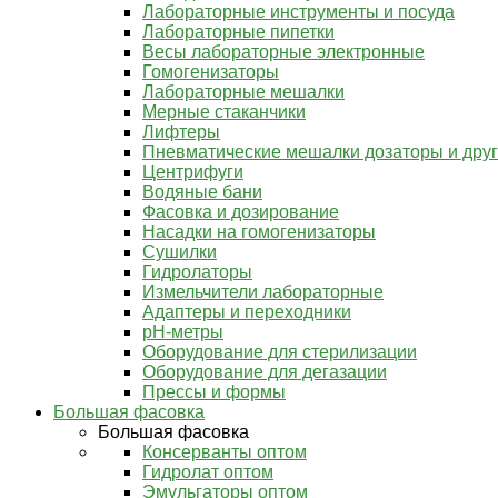
Лабораторные инструменты и посуда
Лабораторные пипетки
Весы лабораторные электронные
Гомогенизаторы
Лабораторные мешалки
Мерные стаканчики
Лифтеры
Пневматические мешалки дозаторы и дру
Центрифуги
Водяные бани
Фасовка и дозирование
Насадки на гомогенизаторы
Сушилки
Гидролаторы
Измельчители лабораторные
Адаптеры и переходники
pH-метры
Оборудование для стерилизации
Оборудование для дегазации
Прессы и формы
Большая фасовка
Большая фасовка
Консерванты оптом
Гидролат оптом
Эмульгаторы оптом