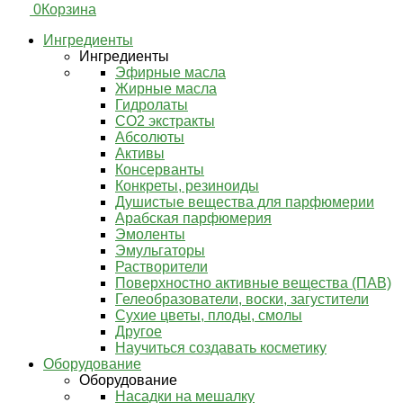
0
Корзина
Ингредиенты
Ингредиенты
Эфирные масла
Жирные масла
Гидролаты
СО2 экстракты
Абсолюты
Активы
Консерванты
Конкреты, резиноиды
Душистые вещества для парфюмерии
Арабская парфюмерия
Эмоленты
Эмульгаторы
Растворители
Поверхностно активные вещества (ПАВ)
Гелеобразователи, воски, загустители
Сухие цветы, плоды, смолы
Другое
Научиться создавать косметику
Оборудование
Оборудование
Насадки на мешалку