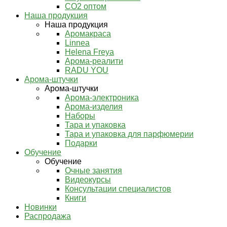
СО2 оптом
Наша продукция
Наша продукция
Аромакраса
Linnea
Helena Freya
Арома-реалити
RADU YOU
Арома-штучки
Арома-штучки
Арома-электроника
Арома-изделия
Наборы
Тара и упаковка
Тара и упаковка для парфюмерии
Подарки
Обучение
Обучение
Очные занятия
Видеокурсы
Консультации специалистов
Книги
Новинки
Распродажа