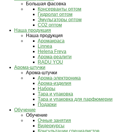
Большая фасовка
Консерванты оптом
Гидролат оптом
Эмульгаторы оптом
СО2 оптом
Наша продукция
Наша продукция
Аромакраса
Linnea
Helena Freya
Арома-реалити
RADU YOU
Арома-штучки
Арома-штучки
Арома-электроника
Арома-изделия
Наборы
Тара и упаковка
Тара и упаковка для парфюмерии
Подарки
Обучение
Обучение
Очные занятия
Видеокурсы
Консультации специалистов