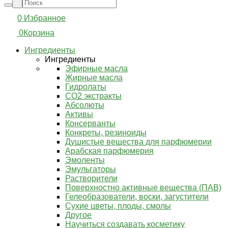
0
Избранное
0
Корзина
Ингредиенты
Ингредиенты
Эфирные масла
Жирные масла
Гидролаты
СО2 экстракты
Абсолюты
Активы
Консерванты
Конкреты, резиноиды
Душистые вещества для парфюмерии
Арабская парфюмерия
Эмоленты
Эмульгаторы
Растворители
Поверхностно активные вещества (ПАВ)
Гелеобразователи, воски, загустители
Сухие цветы, плоды, смолы
Другое
Научиться создавать косметику