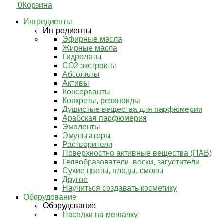
0
Корзина
Ингредиенты
Ингредиенты
Эфирные масла
Жирные масла
Гидролаты
СО2 экстракты
Абсолюты
Активы
Консерванты
Конкреты, резиноиды
Душистые вещества для парфюмерии
Арабская парфюмерия
Эмоленты
Эмульгаторы
Растворители
Поверхностно активные вещества (ПАВ)
Гелеобразователи, воски, загустители
Сухие цветы, плоды, смолы
Другое
Научиться создавать косметику
Оборудование
Оборудование
Насадки на мешалку