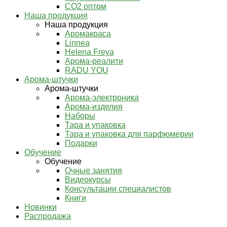
СО2 оптом
Наша продукция
Наша продукция
Аромакраса
Linnea
Helena Freya
Арома-реалити
RADU YOU
Арома-штучки
Арома-штучки
Арома-электроника
Арома-изделия
Наборы
Тара и упаковка
Тара и упаковка для парфюмерии
Подарки
Обучение
Обучение
Очные занятия
Видеокурсы
Консультации специалистов
Книги
Новинки
Распродажа