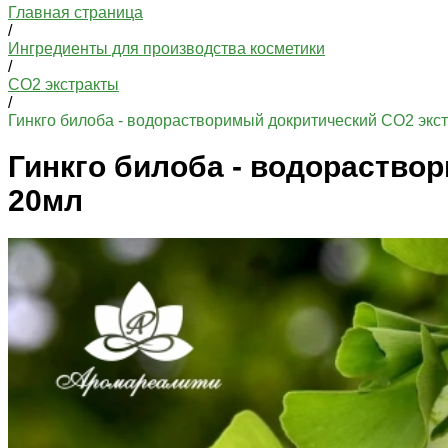
Главная страница
/
Ингредиенты для производства косметики
/
СО2 экстракты
/
Гинкго билоба - водорастворимый докритический СО2 экст
Гинкго билоба - водораство
20мл