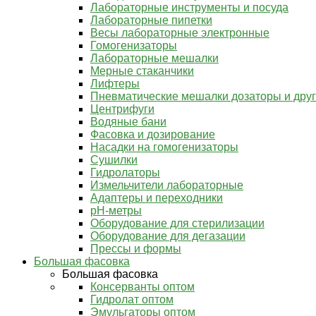
Лабораторные инструменты и посуда
Лабораторные пипетки
Весы лабораторные электронные
Гомогенизаторы
Лабораторные мешалки
Мерные стаканчики
Лифтеры
Пневматические мешалки дозаторы и дру
Центрифуги
Водяные бани
Фасовка и дозирование
Насадки на гомогенизаторы
Сушилки
Гидролаторы
Измельчители лабораторные
Адаптеры и переходники
pH-метры
Оборудование для стерилизации
Оборудование для дегазации
Прессы и формы
Большая фасовка
Большая фасовка
Консерванты оптом
Гидролат оптом
Эмульгаторы оптом