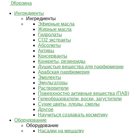
0
Корзина
Ингредиенты
Ингредиенты
Эфирные масла
Жирные масла
Гидролаты
СО2 экстракты
Абсолюты
Активы
Консерванты
Конкреты, резиноиды
Душистые вещества для парфюмерии
Арабская парфюмерия
Эмоленты
Эмульгаторы
Растворители
Поверхностно активные вещества (ПАВ)
Гелеобразователи, воски, загустители
Сухие цветы, плоды, смолы
Другое
Научиться создавать косметику
Оборудование
Оборудование
Насадки на мешалку