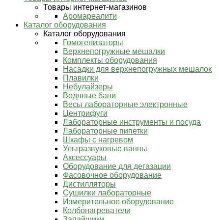
Товары интернет-магазинов
Аромареалити
Каталог оборудования
Каталог оборудования
Гомогенизаторы
Верхнепогружные мешалки
Комплекты оборудования
Насадки для верхнепогружных мешалок
Плавилки
Небулайзеры
Водяные бани
Весы лабораторные электронные
Центрифуги
Лабораторные инструменты и посуда
Лабораторные пипетки
Шкафы с нагревом
Ультразвуковые ванны
Аксессуары
Оборудование для дегазации
Фасовочное оборудование
Дистилляторы
Сушилки лабораторные
Измерительное оборудование
Колбонагреватели
Запайщики