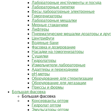
Лабораторные инструменты и посуда
Лабораторные пипетки
Весы лабораторные электронные
Гомогенизаторы
Лабораторные мешалки
Мерные стаканчики
Лифтеры
Пневматические мешалки дозаторы и дру
Центрифуги
Водяные бани
Фасовка и дозирование
Насадки на гомогенизаторы
Сушилки
Гидролаторы
Измельчители лабораторные
Адаптеры и переходники
pH-метры
Оборудование для стерилизации
Оборудование для дегазации
Прессы и формы
Большая фасовка
Большая фасовка
Консерванты оптом
Гидролат оптом
Эмульгаторы оптом