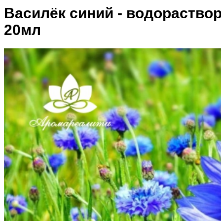
Василёк синий - водораство
20мл