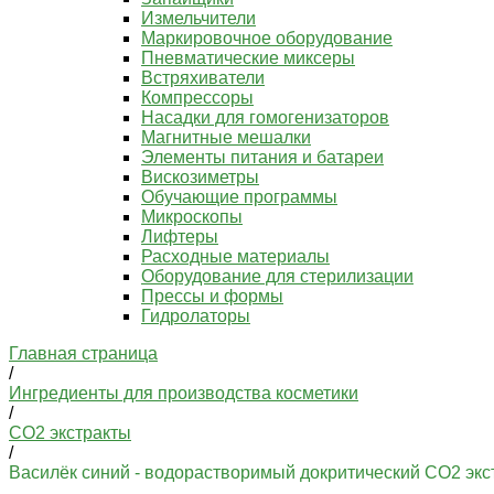
Измельчители
Маркировочное оборудование
Пневматические миксеры
Встряхиватели
Компрессоры
Насадки для гомогенизаторов
Магнитные мешалки
Элементы питания и батареи
Вискозиметры
Обучающие программы
Микроскопы
Лифтеры
Расходные материалы
Оборудование для стерилизации
Прессы и формы
Гидролаторы
Главная страница
/
Ингредиенты для производства косметики
/
СО2 экстракты
/
Василёк синий - водорастворимый докритический СО2 экс