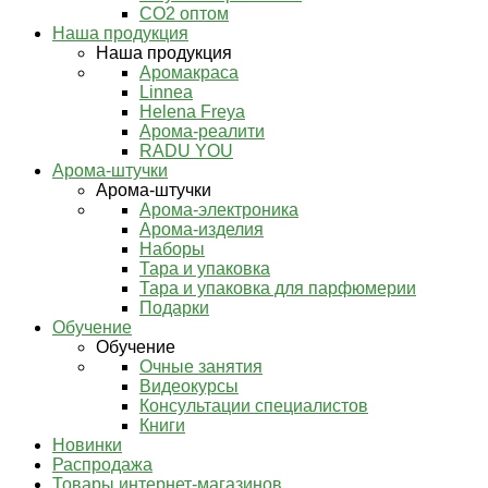
СО2 оптом
Наша продукция
Наша продукция
Аромакраса
Linnea
Helena Freya
Арома-реалити
RADU YOU
Арома-штучки
Арома-штучки
Арома-электроника
Арома-изделия
Наборы
Тара и упаковка
Тара и упаковка для парфюмерии
Подарки
Обучение
Обучение
Очные занятия
Видеокурсы
Консультации специалистов
Книги
Новинки
Распродажа
Товары интернет-магазинов