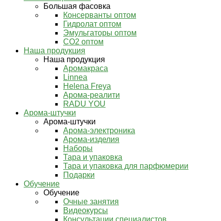
Большая фасовка
Консерванты оптом
Гидролат оптом
Эмульгаторы оптом
СО2 оптом
Наша продукция
Наша продукция
Аромакраса
Linnea
Helena Freya
Арома-реалити
RADU YOU
Арома-штучки
Арома-штучки
Арома-электроника
Арома-изделия
Наборы
Тара и упаковка
Тара и упаковка для парфюмерии
Подарки
Обучение
Обучение
Очные занятия
Видеокурсы
Консультации специалистов