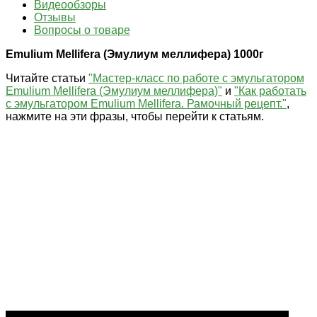
Видеообзоры
Отзывы
Вопросы о товаре
Emulium
Mellifera (Эмулиум меллифера) 1000г
Читайте статьи
"
Мастер-класс по работе с эмульгатором
Emulium Mellifera (Эмулиум меллифера)
"
и
"
Как работать
с эмульгатором Emulium Mellifera. Рамочный рецепт.
"
,
нажмите на эти фразы, чтобы перейти к статьям.