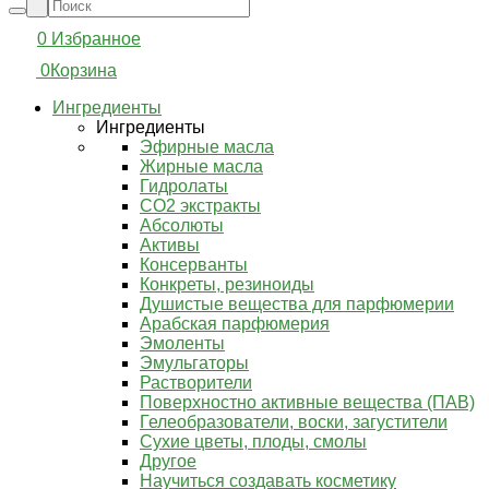
0
Избранное
0
Корзина
Ингредиенты
Ингредиенты
Эфирные масла
Жирные масла
Гидролаты
СО2 экстракты
Абсолюты
Активы
Консерванты
Конкреты, резиноиды
Душистые вещества для парфюмерии
Арабская парфюмерия
Эмоленты
Эмульгаторы
Растворители
Поверхностно активные вещества (ПАВ)
Гелеобразователи, воски, загустители
Сухие цветы, плоды, смолы
Другое
Научиться создавать косметику