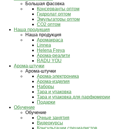
Большая фасовка
Консерванты оптом
Гидролат оптом
Эмульгаторы оптом
СО2 оптом
Наша продукция
Наша продукция
Аромакраса
Linnea
Helena Freya
Арома-реалити
RADU YOU
Арома-штучки
Арома-штучки
Арома-электроника
Арома-изделия
Наборы
Тара и упаковка
Тара и упаковка для парфюмерии
Подарки
Обучение
Обучение
Очные занятия
Видеокурсы
Консультации специалистов