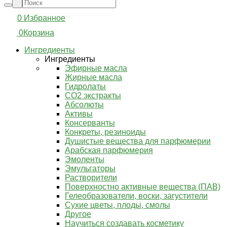
0
Избранное
0
Корзина
Ингредиенты
Ингредиенты
Эфирные масла
Жирные масла
Гидролаты
СО2 экстракты
Абсолюты
Активы
Консерванты
Конкреты, резиноиды
Душистые вещества для парфюмерии
Арабская парфюмерия
Эмоленты
Эмульгаторы
Растворители
Поверхностно активные вещества (ПАВ)
Гелеобразователи, воски, загустители
Сухие цветы, плоды, смолы
Другое
Научиться создавать косметику