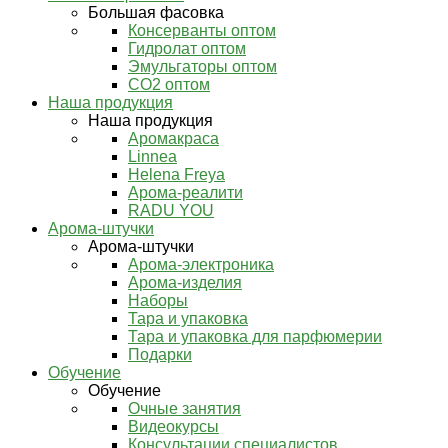
Большая фасовка
Консерванты оптом
Гидролат оптом
Эмульгаторы оптом
СО2 оптом
Наша продукция
Наша продукция
Аромакраса
Linnea
Helena Freya
Арома-реалити
RADU YOU
Арома-штучки
Арома-штучки
Арома-электроника
Арома-изделия
Наборы
Тара и упаковка
Тара и упаковка для парфюмерии
Подарки
Обучение
Обучение
Очные занятия
Видеокурсы
Консультации специалистов