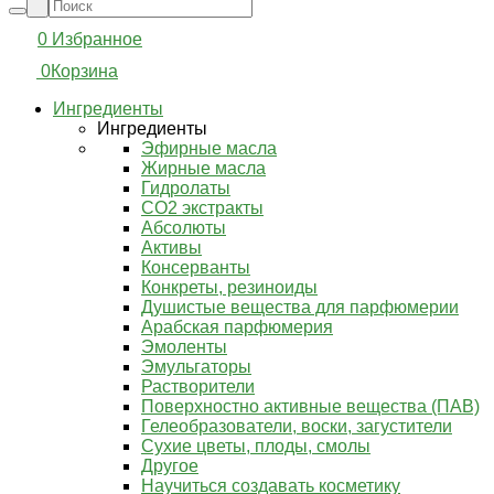
0
Избранное
0
Корзина
Ингредиенты
Ингредиенты
Эфирные масла
Жирные масла
Гидролаты
СО2 экстракты
Абсолюты
Активы
Консерванты
Конкреты, резиноиды
Душистые вещества для парфюмерии
Арабская парфюмерия
Эмоленты
Эмульгаторы
Растворители
Поверхностно активные вещества (ПАВ)
Гелеобразователи, воски, загустители
Сухие цветы, плоды, смолы
Другое
Научиться создавать косметику