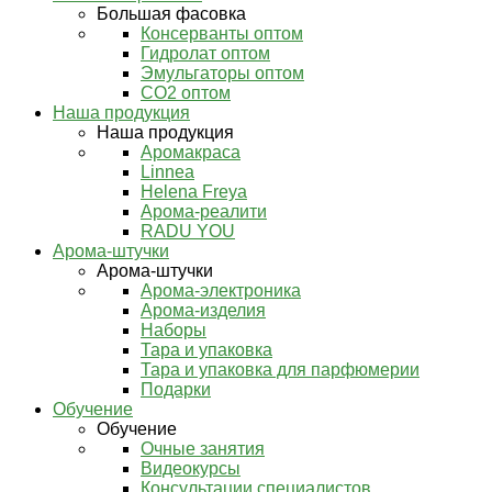
Большая фасовка
Консерванты оптом
Гидролат оптом
Эмульгаторы оптом
СО2 оптом
Наша продукция
Наша продукция
Аромакраса
Linnea
Helena Freya
Арома-реалити
RADU YOU
Арома-штучки
Арома-штучки
Арома-электроника
Арома-изделия
Наборы
Тара и упаковка
Тара и упаковка для парфюмерии
Подарки
Обучение
Обучение
Очные занятия
Видеокурсы
Консультации специалистов