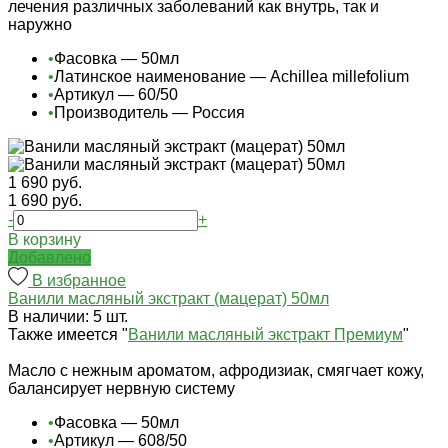
лечения различных заболеваний как внутрь, так и
наружно
•
Фасовка — 50мл
•
Латинское наименование — Achillea millefolium
•
Артикул — 60/50
•
Производитель — Россия
1 690 руб.
1 690 руб.
-
+
В корзину
Добавлено
В избранное
Ванили масляный экстракт (мацерат) 50мл
В наличии: 5 шт.
Также имеется "
Ванили масляный экстракт Премиум
"
Масло с нежным ароматом, афродизиак, смягчает кожу,
балансирует нервную систему
•
Фасовка — 50мл
•
Артикул — 608/50