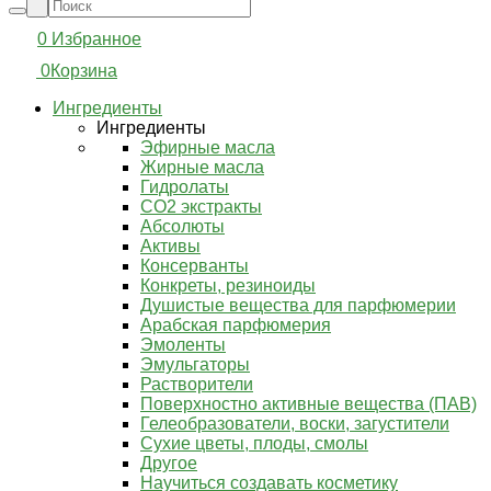
0
Избранное
0
Корзина
Ингредиенты
Ингредиенты
Эфирные масла
Жирные масла
Гидролаты
СО2 экстракты
Абсолюты
Активы
Консерванты
Конкреты, резиноиды
Душистые вещества для парфюмерии
Арабская парфюмерия
Эмоленты
Эмульгаторы
Растворители
Поверхностно активные вещества (ПАВ)
Гелеобразователи, воски, загустители
Сухие цветы, плоды, смолы
Другое
Научиться создавать косметику