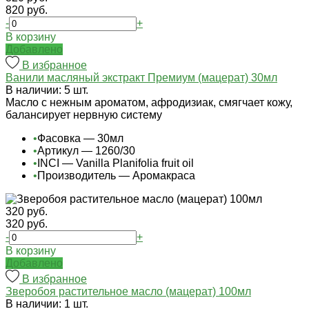
820 руб.
-
+
В корзину
Добавлено
В избранное
Ванили масляный экстракт Премиум (мацерат) 30мл
В наличии: 5 шт.
Масло с нежным ароматом, афродизиак, смягчает кожу,
балансирует нервную систему
•
Фасовка — 30мл
•
Артикул — 1260/30
•
INCI — Vanilla Planifolia fruit oil
•
Производитель — Аромакраса
320 руб.
320 руб.
-
+
В корзину
Добавлено
В избранное
Зверобоя растительное масло (мацерат) 100мл
В наличии: 1 шт.